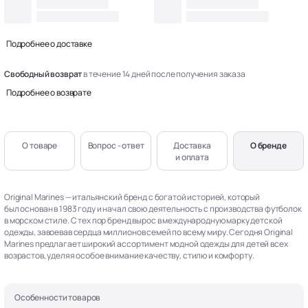
Подробнее о доставке
Свободный возврат
в течение 14 дней после получения заказа
Подробнее о возврате
О товаре
Вопрос - ответ
Доставка
О бренде
и оплата
Original Marines — итальянский бренд с богатой историей, который
был основан в 1983 году и начал свою деятельность с производства футболок
в морском стиле. С тех пор бренд вырос в международную марку детской
одежды, завоевав сердца миллионов семей по всему миру. Сегодня Original
Marines предлагает широкий ассортимент модной одежды для детей всех
возрастов, уделяя особое внимание качеству, стилю и комфорту.
Особенности товаров