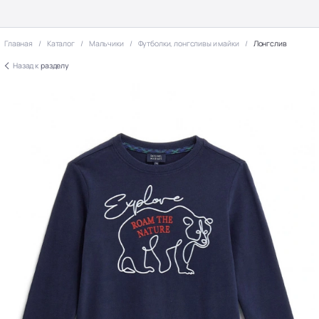
Главная
Каталог
Мальчики
Футболки, лонгсливы и майки
Лонгслив
Назад к
разделу