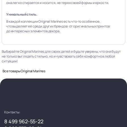
она легко стирается и носится, не теряя своей формы и яркости.
Уникальный стиль.
В каждой коллекции Original Marines есть что‑то особенное,
что выделяет её среди других брендов: от оригинальных принтов
до интересных элементов декора.
Выбирайте Original Marines для своих детей и будьте уверены, что они будут
не только выглядеть стильно, но и чувствовать себя комфортно в любой
ситуации!
Все товары Original Marines
Контакты:
8 499 962-55-22