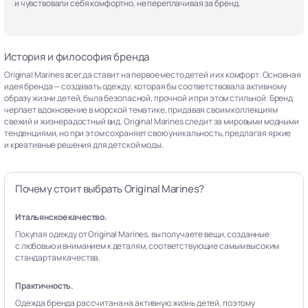
и чувствовали себя комфортно, не переплачивая за бренд.
История и философия бренда
Original Marines всегда ставит на первое место детей и их комфорт. Основная
идея бренда — создавать одежду, которая бы соответствовала активному
образу жизни детей, была безопасной, прочной и при этом стильной. Бренд
черпает вдохновение в морской тематике, придавая своим коллекциям
свежий и жизнерадостный вид. Original Marines следит за мировыми модными
тенденциями, но при этом сохраняет свою уникальность, предлагая яркие
и креативные решения для детской моды.
Почему стоит выбрать Original Marines?
Итальянское качество.
Покупая одежду от Original Marines, вы получаете вещи, созданные
с любовью и вниманием к деталям, соответствующие самым высоким
стандартам качества.
Практичность.
Одежда бренда рассчитана на активную жизнь детей, поэтому