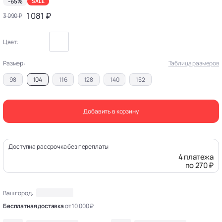
-65%
SALE
1 081 ₽
3 090 ₽
Цвет:
Размер:
Таблица размеров
98
104
116
128
140
152
Добавить в корзину
Доступна рассрочка без переплаты
4 платежа
по 270 ₽
Ваш город:
Бесплатная доставка
от 10 000 ₽