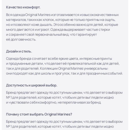
Качество и комфорт.
Вся одежда Original Marines изготавливается из высококачественных
материалов, таких как хлопок, которые не только приятны на ощупь,
но и позволяют коже дышать. Это особенно важно для детей, которые
много двигаются и играют. Одежда выдерживает частые стирки
и сохраняет свой первоначальный вид, что гарантирует
её долговечность.
Дизайн и стиль.
Одежда бренда сочетает в себе яркие цвета, интересные принты
и продуманные детали, что делает её привлекательной как для детей,
так и для родителей. Коллекции Original Marines универсальны:
они подходят как для школы и прогулок, так и для праздничных событий.
Доступность и широкий выбор.
Бренд предлагает одежду по доступным ценам, что делает его выбором
№ 1 для родителей, которые хотят, чтобы их дети выглядели модно
и чувствовали себя комфортно, не переплачивая за бренд.
Почему стоит выбрать Original Marines?
Бренд предлагает одежду по доступным ценам, что делает его выбором
№ 1 для родителей, которые хотят, чтобы их дети выглядели модно