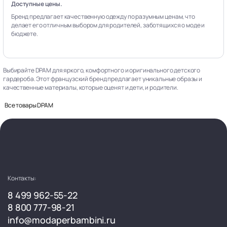
Доступные цены.
Бренд предлагает качественную одежду по разумным ценам, что
делает его отличным выбором для родителей, заботящихся о моде и
бюджете.
Выбирайте DPAM для яркого, комфортного и оригинального детского
гардероба. Этот французский бренд предлагает уникальные образы и
качественные материалы, которые оценят и дети, и родители.
Все товары DPAM
Контакты:
8 499 962-55-22
8 800 777-98-21
info@modaperbambini.ru