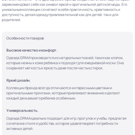
зарекомендовал себя как символ яркой и оригинальной детской моды. Его
уникальные коллекции сочетают в себе практичность, креативность и
доступность, делая одежду привлекательной как для детей, так и для
родителей.
Особенности товаров
Высокое качество и комфорт.
Одежда DPAM производится из натуральных тканей, таких как хлопок,
которые нежны к коже ребенка и подходят для ежедневной носки. Она
сохраняет мягкость и яркость даже после частых стирок.
Яркий дизайн.
Коллекции бренда всегда отличаются интересными цветами и
оригинальными принтами, которые привлекают внимание и делают
каждый день вашего ребенка особенным.
Универсальность.
Одежда DPAM идеально подходит для игр, прогулок и учебы, предлагая
сочетание стиля и удобства, которое удовлетворяет потребности
активных детей.