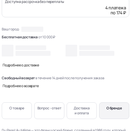
Доступна рассрочка без переплаты
4 платежа
по 174 ₽
Ваш город:
Бесплатная доставка
от 10 000 ₽
Подробнее о доставке
Свободный возврат
в течение 14 дней после получения заказа
Подробнее о возврате
О товаре
Вопрос - ответ
Доставка
О бренде
и оплата
Du Pareil Au Même — это французский бренд, созданный в 1986 году, который