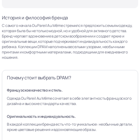
История и философия бренда
С самого начала Du Pareil Au Même стремился предложить семьям одежду,
которая была бы не только модной, но и удобной для активного детства.
Бренд черпает вдохновение в детском воображении и создает яркие и
оригинальные вещи, которые подчеркивают индивидуальность каждого
ребенка. Коллекции DPAM наполнены веселыми узорами, необычными
принтами и комфортными материалами, подходящими для ежедневного
ношения.
Почему стоит выбрать DPAM?
Французское качество и стиль.
Одежда Du Pareil Au Même сочетает в себе элегантность французского
дизайна и высокие стандарты качества.
Оригинальность и индивидуальность.
В каждой коллекции бренда есть что-то уникальное: необычные детали,
яркие цветовые решения и вдохновляющие образы.