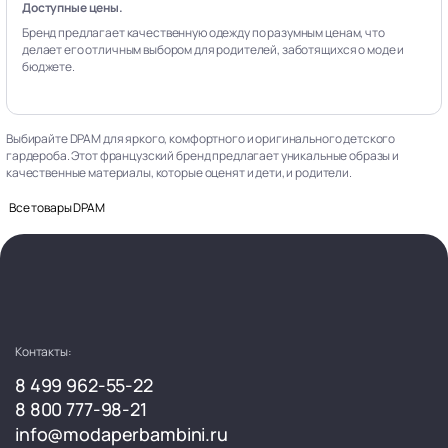
Доступные цены.
Бренд предлагает качественную одежду по разумным ценам, что
делает его отличным выбором для родителей, заботящихся о моде и
бюджете.
Выбирайте DPAM для яркого, комфортного и оригинального детского
гардероба. Этот французский бренд предлагает уникальные образы и
качественные материалы, которые оценят и дети, и родители.
Все товары DPAM
Контакты:
8 499 962-55-22
8 800 777-98-21
info@modaperbambini.ru