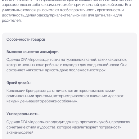
зарекомендовал себя как символ яркой и оригинальной детской моды. Его
уникальные коллекции сочетают в себе практичность, креативность и
доступность, делая одежду привлекательной как для детей, так и для
родителей.
Особенности товаров
Высокое качество и комфорт.
Одежда DPAM производится из натуральных тканей, таких как хлопок,
которые нежны к коже ребенка и подходят для ежедневной носки. Она
сохраняет мягкость и яркость даже после частых стирок.
Яркий дизайн.
Коллекции бренда всегда отличаются интересными цветами и
оригинальными принтами, которые привлекают внимание и делают
каждый день вашего ребенка особенным.
Универсальность.
Одежда DPAM идеально подходит для игр, прогулок и учебы, предлагая
сочетание стиля и удобства, которое удовлетворяет потребности
активных детей.