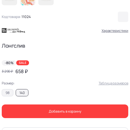
Код товара:
11024
Характеристики
Лонгслив
-80%
SALE
658 ₽
3 290 ₽
Размер:
Таблица размеров
98
140
Добавить в корзину