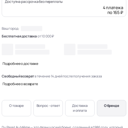
Доступна рассрочка без переплаты
4 платежа
по 165 ₽
Ваш город:
Бесплатная доставка
от 10 000 ₽
Подробнее о доставке
Свободный возврат
в течение 14 дней после получения заказа
Подробнее о возврате
О товаре
Вопрос - ответ
Доставка
О бренде
и оплата
Du Pareil Au Même — это французский бренд, созданный в 1986 году, который