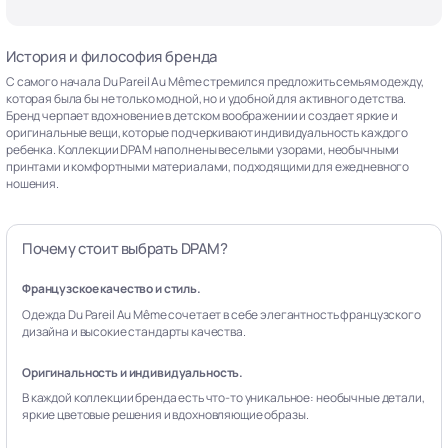
История и философия бренда
С самого начала Du Pareil Au Même стремился предложить семьям одежду,
которая была бы не только модной, но и удобной для активного детства.
Бренд черпает вдохновение в детском воображении и создает яркие и
оригинальные вещи, которые подчеркивают индивидуальность каждого
ребенка. Коллекции DPAM наполнены веселыми узорами, необычными
принтами и комфортными материалами, подходящими для ежедневного
ношения.
Почему стоит выбрать DPAM?
Французское качество и стиль.
Одежда Du Pareil Au Même сочетает в себе элегантность французского
дизайна и высокие стандарты качества.
Оригинальность и индивидуальность.
В каждой коллекции бренда есть что-то уникальное: необычные детали,
яркие цветовые решения и вдохновляющие образы.