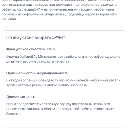
оригинальные вещи, которые подчеркивают индивидуальность каждого
ребенка. Коллекции DPAM наполнены веселыми узорами, необычными
принтами и комфортными материалами, подходящими для ежедневного
ношения.
Почему стоит выбрать DPAM?
Французское качество и стиль.
Одежда Du Pareil Au Même сочетает в себе элегантность французского
дизайна и высокие стандарты качества.
Оригинальность и индивидуальность.
В каждой коллекции бренда есть что-то уникальное: необычные детали,
яркие цветовые решения и вдохновляющие образы.
Доступные цены.
Бренд предлагает качественную одежду по разумным ценам, что
делает его отличным выбором для родителей, заботящихся о моде и
бюджете.