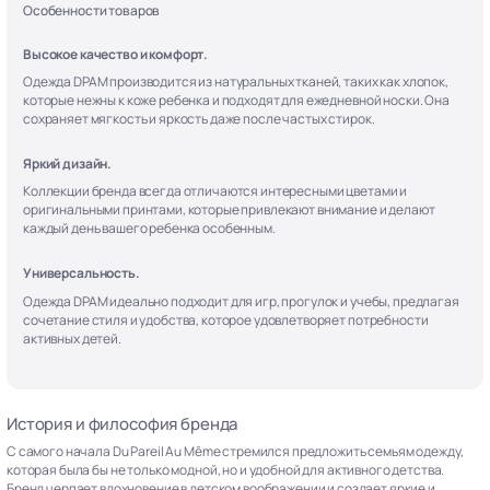
Особенности товаров
Высокое качество и комфорт.
Одежда DPAM производится из натуральных тканей, таких как хлопок,
которые нежны к коже ребенка и подходят для ежедневной носки. Она
сохраняет мягкость и яркость даже после частых стирок.
Яркий дизайн.
Коллекции бренда всегда отличаются интересными цветами и
оригинальными принтами, которые привлекают внимание и делают
каждый день вашего ребенка особенным.
Универсальность.
Одежда DPAM идеально подходит для игр, прогулок и учебы, предлагая
сочетание стиля и удобства, которое удовлетворяет потребности
активных детей.
История и философия бренда
С самого начала Du Pareil Au Même стремился предложить семьям одежду,
которая была бы не только модной, но и удобной для активного детства.
Бренд черпает вдохновение в детском воображении и создает яркие и