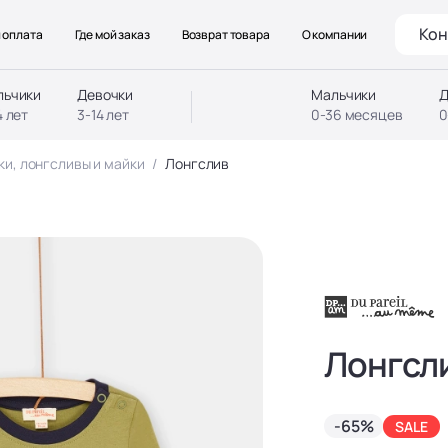
Кон
 оплата
Где мой заказ
Возврат товара
О компании
льчики
Девочки
Мальчики
Д
4 лет
3-14 лет
0-36 месяцев
0
ки, лонгсливы и майки
Лонгслив
Лонгсл
-65%
SALE