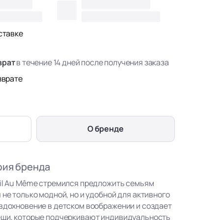
ставке
врат
в течение 14 дней после получения заказа
зврате
О бренде
фия бренда
eil Au Même стремился предложить семьям
 не только модной, но и удобной для активного
 вдохновение в детском воображении и создает
ещи, которые подчеркивают индивидуальность