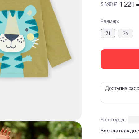
1 221 
3 490 ₽
Размер:
71
74
Доступна расс
Ваш город:
Бесплатная дос