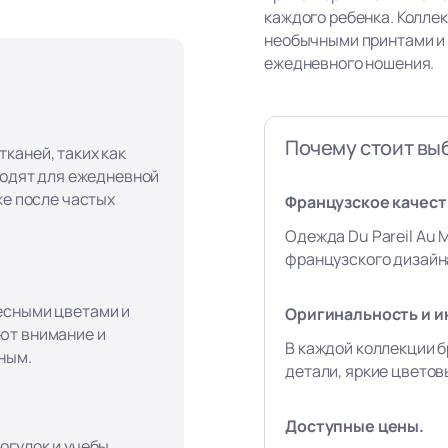
каждого ребенка. Колле
необычными принтами и
ежедневного ношения.
Почему стоит вы
каней, таких как
ходят для ежедневной
же после частых
Французское качеств
Одежда Du Pareil Au 
французского дизайна
есными цветами и
Оригинальность и и
ют внимание и
В каждой коллекции б
ным.
детали, яркие цвето
Доступные цены.
огулок и учебы,