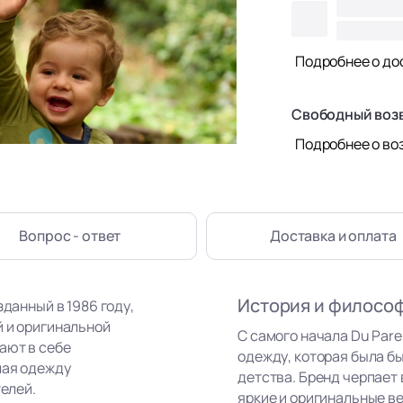
Подробнее о до
Свободный воз
Подробнее о во
Вопрос - ответ
Доставка
и оплата
История и филосо
зданный в 1986 году,
й и оригинальной
С самого начала Du Par
ают в себе
одежду, которая была бы
лая одежду
детства. Бренд черпает
телей.
яркие и оригинальные в