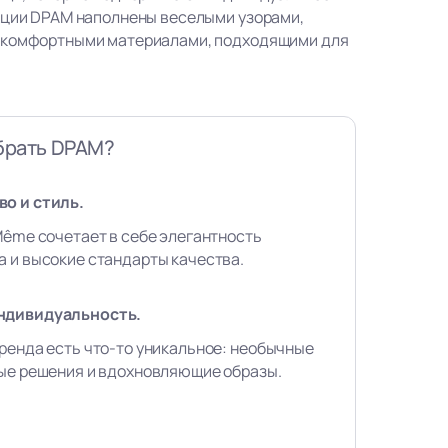
кции DPAM наполнены веселыми узорами,
 комфортными материалами, подходящими для
брать DPAM?
о и стиль.
Même сочетает в себе элегантность
 и высокие стандарты качества.
ндивидуальность.
ренда есть что-то уникальное: необычные
вые решения и вдохновляющие образы.