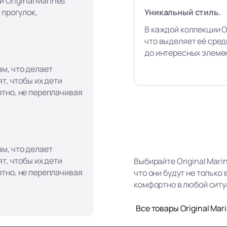
и Original Marines
Уникальный стиль.
 прогулок,
В каждой коллекции Or
что выделяет её сред
до интересных элеме
м, что делает
т, чтобы их дети
тно, не переплачивая
м, что делает
т, чтобы их дети
Выбирайте Original Mari
тно, не переплачивая
что они будут не только
комфортно в любой ситу
Все товары Original Mar