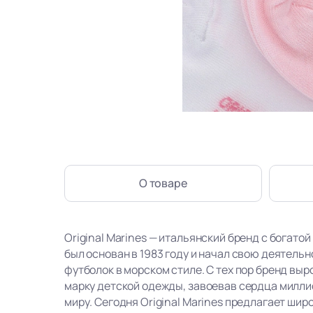
О товаре
Original Marines — итальянский бренд с богатой
был основан в 1983 году и начал свою деятель
футболок в морском стиле. С тех пор бренд вы
марку детской одежды, завоевав сердца милли
миру. Сегодня Original Marines предлагает ши