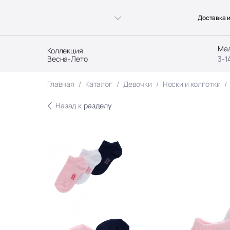
Доставка и
Ма
Коллекция
Весна-Лето
3-1
Главная
Каталог
Девочки
Носки и колготки
Назад к
разделу