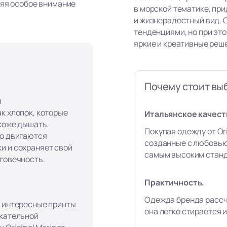
ляя особое внимание
в морской тематике, пр
и жизнерадостный вид. 
тенденциями, но при эт
яркие и креативные реш
Почему стоит выб
я
к хлопок, которые
Итальянское качест
 коже дышать.
Покупая одежду от Ori
го двигаются
созданные с любовью
и и сохраняет свой
самым высоким станд
лговечность.
Практичность.
Одежда бренда рассч
, интересные принты
она легко стирается и
екательной