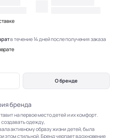
ставке
врат
в течение 14 дней после получения заказа
зврате
О бренде
фия бренда
ставит на первое место детей и их комфорт.
 создавать одежду,
вала активному образу жизни детей, была
ри этом стильной. Бренд черпает вдохновение