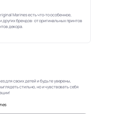
iginal Marines есть что‑то особенное,
и других брендов: от оригинальных принтов
нтов декора.
nes для своих детей и будьте уверены,
 выглядеть стильно, но и чувствовать себя
ации!
ines