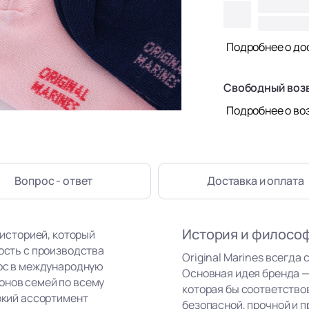
Подробнее о до
Свободный воз
Подробнее о во
Вопрос - ответ
Доставка
и оплата
История и филосо
 историей, который
ность с производства
Original Marines всегда 
рос в международную
Основная идея бренда —
онов семей по всему
которая бы соответство
рокий ассортимент
безопасной, прочной и п