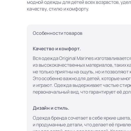
модной одежды для детей всех возрастов, уде
качеству, стилю и комфорту.
Особенности товаров
Качество и комфорт.
Вся одежда Original Marines изготавливаетс
из высококачественных материалов, таких ка
не только приятны на ощупь, но и позволяют
Это особенно важно для детей, которые мно
и играют. Одежда выдерживает частые стирк
первоначальный вид, что гарантирует её до
Дизайн и стиль.
Одежда бренда сочетает в себе яркие цвета
и продуманные детали, что делает её привл