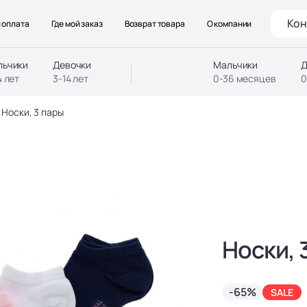
Кон
 оплата
Где мой заказ
Возврат товара
О компании
льчики
Девочки
Мальчики
Д
4 лет
3-14 лет
0-36 месяцев
0
Носки, 3 пары
Носки, 
-65%
SALE