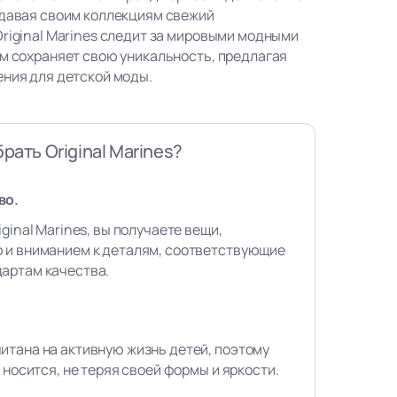
идавая своим коллекциям свежий
Original Marines следит за мировыми модными
ом сохраняет свою уникальность, предлагая
ения для детской моды.
рать Original Marines?
во.
ginal Marines, вы получаете вещи,
 и вниманием к деталям, соответствующие
артам качества.
итана на активную жизнь детей, поэтому
 носится, не теряя своей формы и яркости.