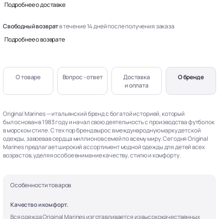
Подробнее о доставке
Свободный возврат
в течение 14 дней после получения заказа
Подробнее о возврате
О товаре
Вопрос - ответ
Доставка
О бренде
и оплата
Original Marines — итальянский бренд с богатой историей, который
был основан в 1983 году и начал свою деятельность с производства футболок
в морском стиле. С тех пор бренд вырос в международную марку детской
одежды, завоевав сердца миллионов семей по всему миру. Сегодня Original
Marines предлагает широкий ассортимент модной одежды для детей всех
возрастов, уделяя особое внимание качеству, стилю и комфорту.
Особенности товаров
Качество и комфорт.
Вся одежда Original Marines изготавливается из высококачественных