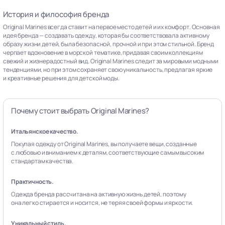
История и философия бренда
Original Marines всегда ставит на первое место детей и их комфорт. Основная
идея бренда — создавать одежду, которая бы соответствовала активному
образу жизни детей, была безопасной, прочной и при этом стильной. Бренд
черпает вдохновение в морской тематике, придавая своим коллекциям
свежий и жизнерадостный вид. Original Marines следит за мировыми модными
тенденциями, но при этом сохраняет свою уникальность, предлагая яркие
и креативные решения для детской моды.
Почему стоит выбрать Original Marines?
Итальянское качество.
Покупая одежду от Original Marines, вы получаете вещи, созданные
с любовью и вниманием к деталям, соответствующие самым высоким
стандартам качества.
Практичность.
Одежда бренда рассчитана на активную жизнь детей, поэтому
она легко стирается и носится, не теряя своей формы и яркости.
Уникальный стиль.