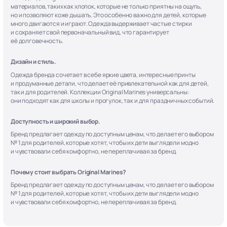
материалов, таких как хлопок, которые не только приятны на ощупь,
но и позволяют коже дышать. Это особенно важно для детей, которые
много двигаются и играют. Одежда выдерживает частые стирки
и сохраняет свой первоначальный вид, что гарантирует
её долговечность.
Дизайн и стиль.
Одежда бренда сочетает в себе яркие цвета, интересные принты
и продуманные детали, что делает её привлекательной как для детей,
так и для родителей. Коллекции Original Marines универсальны:
они подходят как для школы и прогулок, так и для праздничных событий.
Доступность и широкий выбор.
Бренд предлагает одежду по доступным ценам, что делает его выбором
№ 1 для родителей, которые хотят, чтобы их дети выглядели модно
и чувствовали себя комфортно, не переплачивая за бренд.
Почему стоит выбрать Original Marines?
Бренд предлагает одежду по доступным ценам, что делает его выбором
№ 1 для родителей, которые хотят, чтобы их дети выглядели модно
и чувствовали себя комфортно, не переплачивая за бренд.