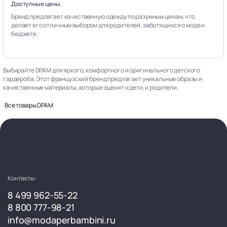
Доступные цены.
Бренд предлагает качественную одежду по разумным ценам, что
делает его отличным выбором для родителей, заботящихся о моде и
бюджете.
Выбирайте DPAM для яркого, комфортного и оригинального детского
гардероба. Этот французский бренд предлагает уникальные образы и
качественные материалы, которые оценят и дети, и родители.
Все товары DPAM
Контакты:
8 499 962-55-22
8 800 777-98-21
info@modaperbambini.ru