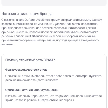
История и философия бренда
С самого начала Du Pareil Au Même стремился предложить семьям одежду,
которая была бы не только модной, но и удобной для активного детства.
Бренд черпает вдохновение в детском воображении и создает яркие и
оригинальные вещи, которые подчеркивают индивидуальность каждого
ребенка. Коллекции DPAM наполнены веселыми узорами, необычными
принтами и комфортными материалами, подходящими для ежедневного
ношения.
Почему стоит выбрать DPAM?
Французское качество и стиль.
Одежда Du Pareil Au Même сочетает в себе элегантность французского
дизайна и высокие стандарты качества.
Оригинальность и индивидуальность.
В каждой коллекции бренда есть что-то уникальное: необычные детали,
яркие цветовые решения и вдохновляющие образы.