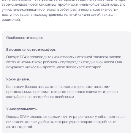
зарекомендовал себя как символ яркой и оригинальной детской моды. Его
уникальные коллекции сочетают в себе практичность, креативность и
доступность, делая одежду привлекательной как для детей, так и для
родителей.
Особенности товаров
Высокое качество и комфорт.
Одежда DPAM производится из натуральных тканей, таких как хлопок,
которые нежны к коже ребенка и подходят для ежедневной носки. Она
сохраняет мягкость и яркость даже после частых стирок.
Яркий дизайн.
Коллекции бренда всегда отличаются интересными цветами и
оригинальными принтами, которые привлекают внимание и делают
каждый день вашего ребенка особенным.
Универсальность.
Одежда DPAM идеально подходит для игр, прогулок и учебы, предлагая
сочетание стиля и удобства, которое удовлетворяет потребности
активных детей.