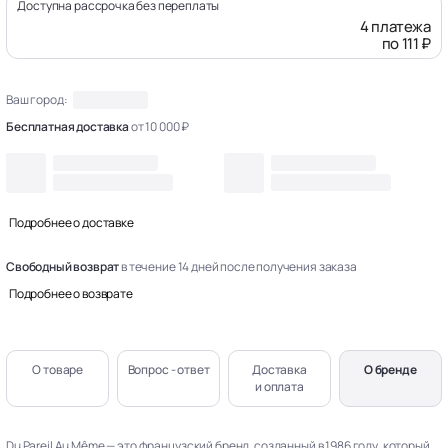
Доступна рассрочка без переплаты
4 платежа
по 111 ₽
Ваш город:
Бесплатная доставка
от 10 000 ₽
Подробнее о доставке
Свободный возврат
в течение 14 дней после получения заказа
Подробнее о возврате
О товаре
Вопрос - ответ
Доставка
О бренде
и оплата
Du Pareil Au Même — это французский бренд, созданный в 1986 году, который