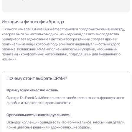
История и философия бренда
С самого начала Du Pareil Au Même стремился предложить семьям одежду,
которая была бы не только модной, но и удобной для активного детства.
Бренд черпает вдохновение в детском воображении и создает яркие и
оригинальные вещи, которые подчеркивают индивидуальность каждого
ребенка. Коллекции DPAM наполнены веселыми узорами, необычными
принтами и комфортными материалами, подходящими для ежедневного
ношения.
Почему стоит выбрать DPAM?
Французское качество и стиль.
Одежда Du Pareil Au Même сочетает в себе элегантность французского
дизайна и высокие стандарты качества.
Оригинальность и индивидуальность.
В каждой коллекции бренда есть что-то уникальное: необычные детали,
яркие цветовые решения и вдохновляющие образы.