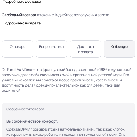
Подробнее о доставке
Свободный возврат
в течение 14 дней после получения заказа
Подробнее о возврате
О товаре
Вопрос - ответ
Доставка
О бренде
и оплата
Du Pareil Au Même — это французский бренд, созданный в 1986 году, который
зарекомендовал себя как символ яркой и оригинальной детской моды. Его
уникальные коллекции сочетают в себе практичность, креативность и
доступность, делая одежду привлекательной как для детей, так и для
родителей.
Особенности товаров
Высокое качество и комфорт.
Одежда DPAM производится из натуральных тканей, таких как хлопок,
которые нежны к коже ребенка и подходят для ежедневной носки. Она