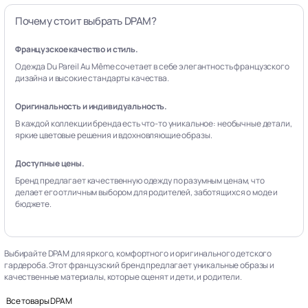
Почему стоит выбрать DPAM?
Французское качество и стиль.
Одежда Du Pareil Au Même сочетает в себе элегантность французского
дизайна и высокие стандарты качества.
Оригинальность и индивидуальность.
В каждой коллекции бренда есть что-то уникальное: необычные детали,
яркие цветовые решения и вдохновляющие образы.
Доступные цены.
Бренд предлагает качественную одежду по разумным ценам, что
делает его отличным выбором для родителей, заботящихся о моде и
бюджете.
Выбирайте DPAM для яркого, комфортного и оригинального детского
гардероба. Этот французский бренд предлагает уникальные образы и
качественные материалы, которые оценят и дети, и родители.
Все товары DPAM