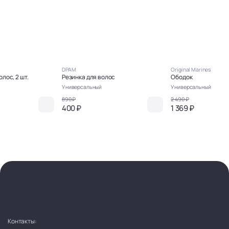
DPAM
Original Marines
лос, 2 шт.
Резинка для волос
Ободок
Универсальный
Универсальный
890 ₽
2 490 ₽
400 ₽
1 369 ₽
Контакты: