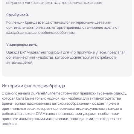
сохраняет мягкость и яркость даже после частых стирок.
Яркий дизайн.
Коллекции бренда всегда отличаются интересными цветами и
оригинальными принтами, которые привлекают внимание и делают
каждый день вашего ребенка особенным.
Универсальность.
Одежда DPAM идеально подходит для игр, прогулок и учебы, предлагая
сочетание стиля и удобства, которое удовлетворяет потребности
активных детей.
История и философия бренда
С самого начала Du Pareil Au Même стремился предложить семьям одежду,
которая была бы не только модной, но и удобной для активного детства.
Бренд черпает вдохновение в детском воображении и создает яркие и
оригинальные вещи, которые подчеркивают индивидуальность каждого
ребенка. Коллекции DPAM наполнены веселыми узорами, необычными
принтами и комфортными материалами, подходящими для ежедневного
ношения.