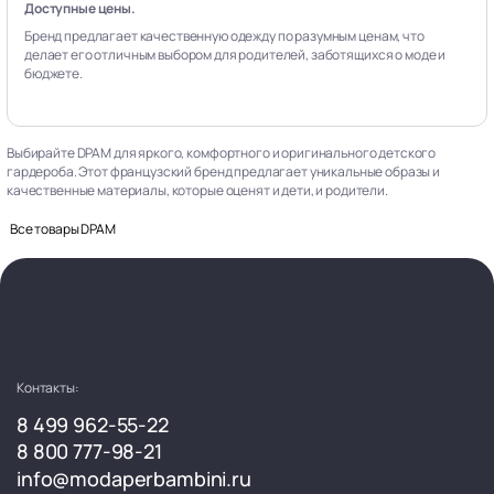
Доступные цены.
Бренд предлагает качественную одежду по разумным ценам, что
делает его отличным выбором для родителей, заботящихся о моде и
бюджете.
Выбирайте DPAM для яркого, комфортного и оригинального детского
гардероба. Этот французский бренд предлагает уникальные образы и
качественные материалы, которые оценят и дети, и родители.
Все товары DPAM
Контакты:
8 499 962-55-22
8 800 777-98-21
info@modaperbambini.ru