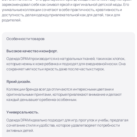
зарекомендовал себя как символ яркой и оригинальной детской моды. Его
уникальные коллекции сочетают в себе практичность, креативность и
доступность, делая одежду привлекательной как для детей, так и для
родителей.
Особенности товаров
Высокое качество и комфорт.
Одежда DPAM производится из натуральных тканей, таких как хлопок,
которые нежны к коже ребенка и подходят для ежедневной носки. Она
сохраняет мягкость и яркость даже после частых стирок.
Яркий дизайн.
Коллекции бренда всегда отличаются интересными цветами и
оригинальными принтами, которые привлекают внимание и делают
каждый день вашего ребенка особенным.
Универсальность.
Одежда DPAM идеально подходит для игр, прогулок и учебы, предлагая
сочетание стиля и удобства, которое удовлетворяет потребности
активных детей.