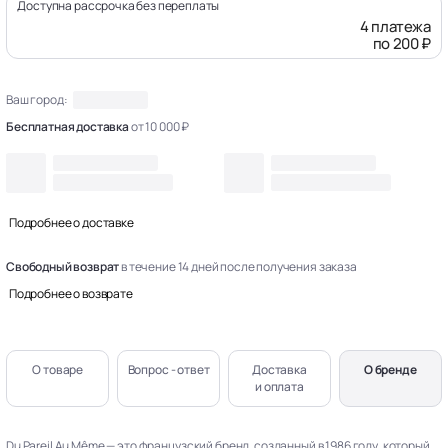
Доступна рассрочка без переплаты
4 платежа
по 200 ₽
Ваш город:
Бесплатная доставка
от 10 000 ₽
Подробнее о доставке
Свободный возврат
в течение 14 дней после получения заказа
Подробнее о возврате
О товаре
Вопрос - ответ
Доставка
О бренде
и оплата
Du Pareil Au Même — это французский бренд, созданный в 1986 году, который