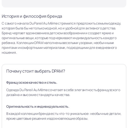
История и философия бренда
С самого начала Du Pareil Au Même стремился предложить семьям одежду,
которая была бы не только модной, но и удобной для активного детства.
Бренд черпает вдохновение в детском воображении и создает яркие и
оригинальные вещи, которые подчеркивают индивидуальность каждого
ребенка. Коллекции DPAM наполнены веселыми узорами, необычными
принтами и комфортными материалами, подходящими для ежедневного
ношения.
Почему стоит выбрать DPAM?
Французское качество и стиль.
Одежда Du Pareil Au Même сочетает в себе элегантность французского
дизайна и высокие стандарты качества.
Оригинальность и индивидуальность.
В каждой коллекции бренда есть что-то уникальное: необычные детали,
яркие цветовые решения и вдохновляющие образы.