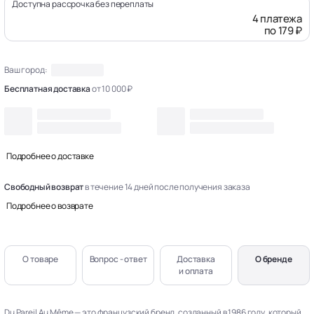
Доступна рассрочка без переплаты
4 платежа
по 179 ₽
Ваш город:
Бесплатная доставка
от 10 000 ₽
Подробнее о доставке
Свободный возврат
в течение 14 дней после получения заказа
Подробнее о возврате
О товаре
Вопрос - ответ
Доставка
О бренде
и оплата
Du Pareil Au Même — это французский бренд, созданный в 1986 году, который