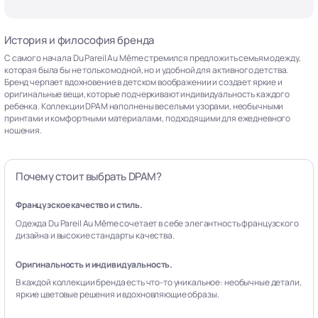
История и философия бренда
С самого начала Du Pareil Au Même стремился предложить семьям одежду,
которая была бы не только модной, но и удобной для активного детства.
Бренд черпает вдохновение в детском воображении и создает яркие и
оригинальные вещи, которые подчеркивают индивидуальность каждого
ребенка. Коллекции DPAM наполнены веселыми узорами, необычными
принтами и комфортными материалами, подходящими для ежедневного
ношения.
Почему стоит выбрать DPAM?
Французское качество и стиль.
Одежда Du Pareil Au Même сочетает в себе элегантность французского
дизайна и высокие стандарты качества.
Оригинальность и индивидуальность.
В каждой коллекции бренда есть что-то уникальное: необычные детали,
яркие цветовые решения и вдохновляющие образы.