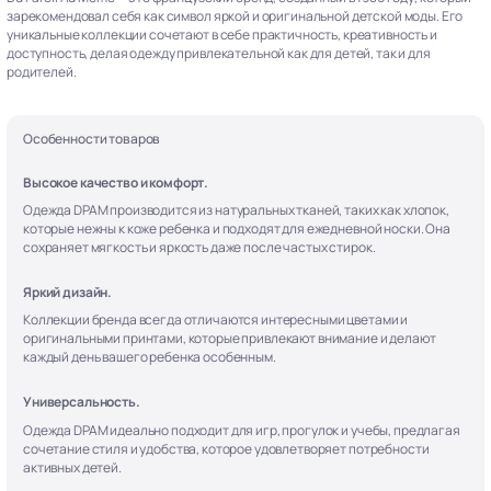
зарекомендовал себя как символ яркой и оригинальной детской моды. Его
уникальные коллекции сочетают в себе практичность, креативность и
доступность, делая одежду привлекательной как для детей, так и для
родителей.
Особенности товаров
Высокое качество и комфорт.
Одежда DPAM производится из натуральных тканей, таких как хлопок,
которые нежны к коже ребенка и подходят для ежедневной носки. Она
сохраняет мягкость и яркость даже после частых стирок.
Яркий дизайн.
Коллекции бренда всегда отличаются интересными цветами и
оригинальными принтами, которые привлекают внимание и делают
каждый день вашего ребенка особенным.
Универсальность.
Одежда DPAM идеально подходит для игр, прогулок и учебы, предлагая
сочетание стиля и удобства, которое удовлетворяет потребности
активных детей.