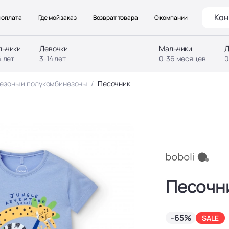
Кон
 оплата
Где мой заказ
Возврат товара
О компании
льчики
Девочки
Мальчики
Д
4 лет
3-14 лет
0-36 месяцев
0
езоны и полукомбинезоны
Песочник
Песочн
-65%
SALE