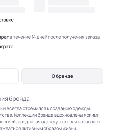
ставке
врат
в течение 14 дней после получения заказа
зврате
О бренде
фия бренда
орый всегда стремился к созданию одежды,
тства. Коллекции бренда вдохновлены яркими
нергией, предлагая одежду, которая позволяет
лаждаться активным образом жизни.