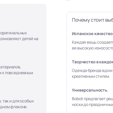
Почему стоит выб
, оригинальных
Испанское качество 
дохновляют детей на
Каждая вещь создает
ее высокую износост
Творчество в каждо
материалов,
Одежда бренда вдохн
х к повседневным
креативным стилем.
Универсальность.
Boboli предлагает ре
, так и для особых
носки до праздничны
одном флаконе.