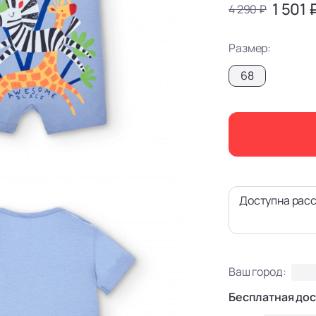
1 501 
4 290 ₽
Размер:
68
Доступна расс
Ваш город:
Бесплатная дос