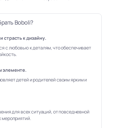
рать Boboli?
и страсть к дизайну.
ся с любовью к деталям, что обеспечивает
ойкость.
м элементе.
овляет детей и родителей своим ярким и
шения для всех ситуаций, от повседневной
х мероприятий.