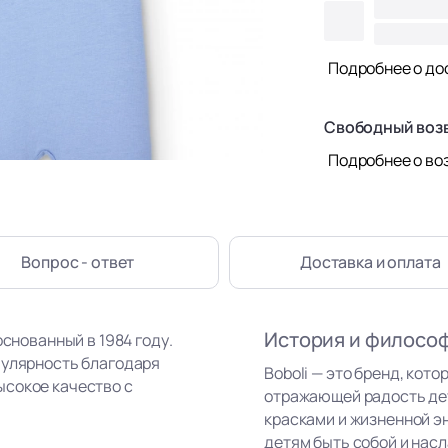
Подробнее о до
Свободный воз
Подробнее о во
Вопрос - ответ
Доставка
и оплата
История и филосо
основанный в 1984 году.
пулярность благодаря
Boboli — это бренд, кот
ысокое качество с
отражающей радость де
красками и жизненной э
детям быть собой и нас