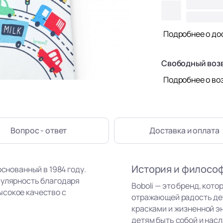
Подробнее о до
Свободный воз
Подробнее о во
Вопрос - ответ
Доставка
и оплата
История и филосо
основанный в 1984 году.
пулярность благодаря
Boboli — это бренд, кот
ысокое качество с
отражающей радость де
красками и жизненной э
детям быть собой и нас