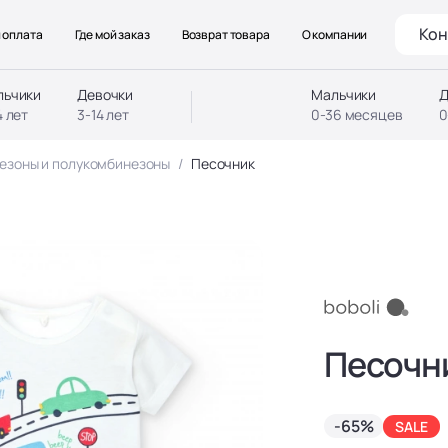
Кон
 оплата
Где мой заказ
Возврат товара
О компании
льчики
Девочки
Мальчики
Д
4 лет
3-14 лет
0-36 месяцев
0
езоны и полукомбинезоны
Песочник
Песочн
-65%
SALE