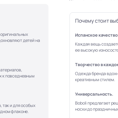
Почему стоит выб
, оригинальных
Испанское качество 
дохновляют детей на
Каждая вещь создает
ее высокую износост
Творчество в каждо
материалов,
Одежда бренда вдохн
х к повседневным
креативным стилем.
Универсальность.
Boboli предлагает ре
, так и для особых
носки до праздничны
одном флаконе.