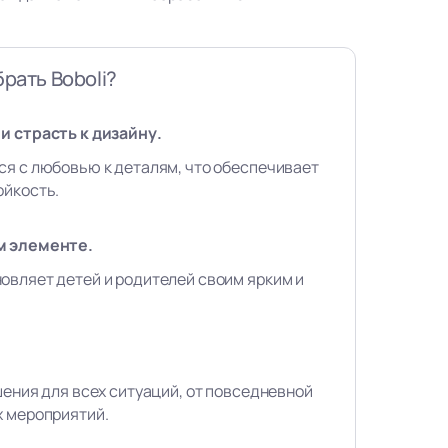
рать Boboli?
и страсть к дизайну.
ся с любовью к деталям, что обеспечивает
ойкость.
м элементе.
овляет детей и родителей своим ярким и
шения для всех ситуаций, от повседневной
х мероприятий.