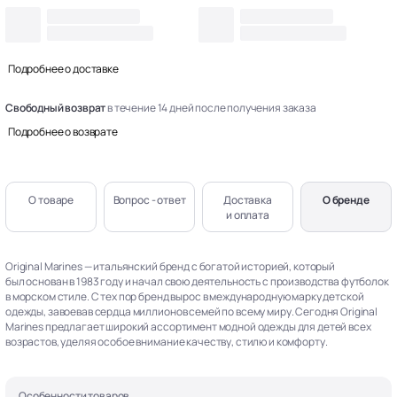
Подробнее о доставке
Свободный возврат
в течение 14 дней после получения заказа
Подробнее о возврате
О товаре
Вопрос - ответ
Доставка
О бренде
и оплата
Original Marines — итальянский бренд с богатой историей, который
был основан в 1983 году и начал свою деятельность с производства футболок
в морском стиле. С тех пор бренд вырос в международную марку детской
одежды, завоевав сердца миллионов семей по всему миру. Сегодня Original
Marines предлагает широкий ассортимент модной одежды для детей всех
возрастов, уделяя особое внимание качеству, стилю и комфорту.
Особенности товаров