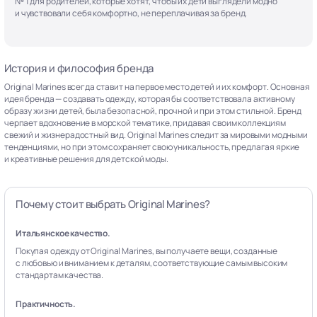
№ 1 для родителей, которые хотят, чтобы их дети выглядели модно
и чувствовали себя комфортно, не переплачивая за бренд.
История и философия бренда
Original Marines всегда ставит на первое место детей и их комфорт. Основная
идея бренда — создавать одежду, которая бы соответствовала активному
образу жизни детей, была безопасной, прочной и при этом стильной. Бренд
черпает вдохновение в морской тематике, придавая своим коллекциям
свежий и жизнерадостный вид. Original Marines следит за мировыми модными
тенденциями, но при этом сохраняет свою уникальность, предлагая яркие
и креативные решения для детской моды.
Почему стоит выбрать Original Marines?
Итальянское качество.
Покупая одежду от Original Marines, вы получаете вещи, созданные
с любовью и вниманием к деталям, соответствующие самым высоким
стандартам качества.
Практичность.