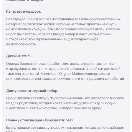
Качество и комфорт.
Вся одежда Original Marines изготавливается из высококачественных
материалов, таких как хлопок, которые не только приятны на ощупь,
но и позволяют коже дышать. Это особенно важно для детей, которые
много двигаются и играют. Одежда выдерживает частые стирки
и сохраняет свой первоначальный вид, что гарантирует
её долговечность.
Дизайн и стиль.
Одежда бренда сочетает в себе яркие цвета, интересные принты
и продуманные детали, что делает её привлекательной как для детей,
так и для родителей. Коллекции Original Marines универсальны:
они подходят как для школы и прогулок, так и для праздничных событий.
Доступность и широкий выбор.
Бренд предлагает одежду по доступным ценам, что делает его выбором
№ 1 для родителей, которые хотят, чтобы их дети выглядели модно
и чувствовали себя комфортно, не переплачивая за бренд.
Почему стоит выбрать Original Marines?
Бренд предлагает одежду по доступным ценам, что делает его выбором