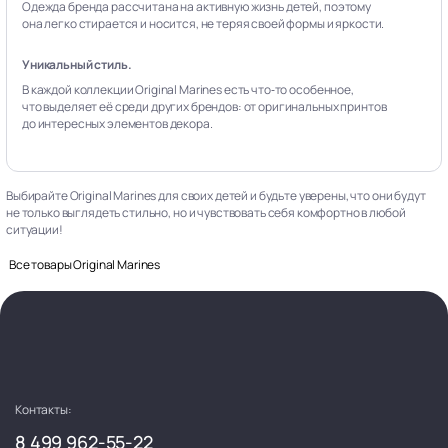
Одежда бренда рассчитана на активную жизнь детей, поэтому
она легко стирается и носится, не теряя своей формы и яркости.
Уникальный стиль.
В каждой коллекции Original Marines есть что‑то особенное,
что выделяет её среди других брендов: от оригинальных принтов
до интересных элементов декора.
Выбирайте Original Marines для своих детей и будьте уверены, что они будут
не только выглядеть стильно, но и чувствовать себя комфортно в любой
ситуации!
Все товары Original Marines
Контакты:
8 499 962-55-22