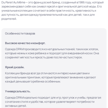
Du Pareil Au Même — это французский бренд, созданный в 1986 году, который
зарекомендовал себя как символ яркой и оригинальной детской моды. Его
уникальные коллекции сочетают в себе практичность, креативность и
доступность, делая одежду привлекательной как для детей, так и для
родителей.
Особенности товаров
Высокое качество и комфорт.
Одежда DPAM производится из натуральных тканей, таких как хлопок,
которые нежны к коже ребенка и подходят для ежедневной носки. Она
сохраняет мягкость и яркость даже после частых стирок.
Яркий дизайн.
Коллекции бренда всегда отличаются интересными цветами и
оригинальными принтами, которые привлекают внимание и делают
каждый день вашего ребенка особенным.
Универсальность.
Одежда DPAM идеально подходит для игр, прогулок и учебы, предлагая
сочетание стиля и удобства, которое удовлетворяет потребности
активных детей.