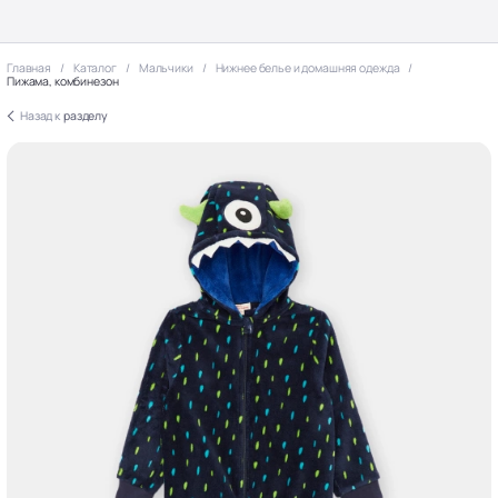
Главная
Каталог
Мальчики
Нижнее белье и домашняя одежда
Пижама, комбинезон
Назад к
разделу