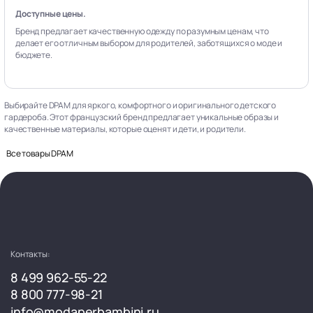
Доступные цены.
Бренд предлагает качественную одежду по разумным ценам, что
делает его отличным выбором для родителей, заботящихся о моде и
бюджете.
Выбирайте DPAM для яркого, комфортного и оригинального детского
гардероба. Этот французский бренд предлагает уникальные образы и
качественные материалы, которые оценят и дети, и родители.
Все товары DPAM
Контакты:
8 499 962-55-22
8 800 777-98-21
info@modaperbambini.ru