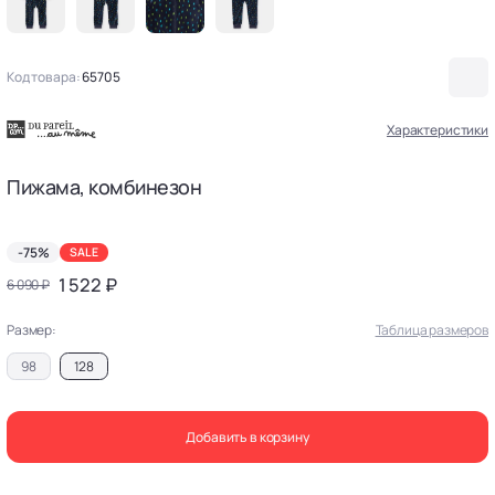
Код товара:
65705
Характеристики
Пижама, комбинезон
-75%
SALE
1 522 ₽
6 090 ₽
Размер:
Таблица размеров
98
128
Добавить в корзину