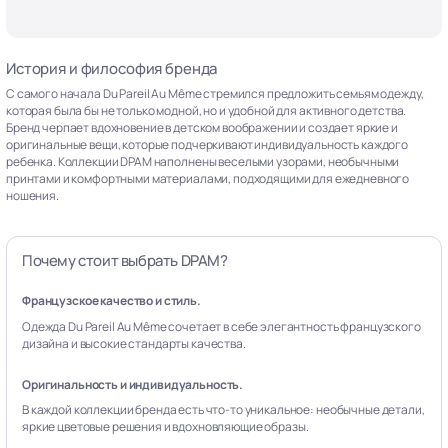
История и философия бренда
С самого начала Du Pareil Au Même стремился предложить семьям одежду,
которая была бы не только модной, но и удобной для активного детства.
Бренд черпает вдохновение в детском воображении и создает яркие и
оригинальные вещи, которые подчеркивают индивидуальность каждого
ребенка. Коллекции DPAM наполнены веселыми узорами, необычными
принтами и комфортными материалами, подходящими для ежедневного
ношения.
Почему стоит выбрать DPAM?
Французское качество и стиль.
Одежда Du Pareil Au Même сочетает в себе элегантность французского
дизайна и высокие стандарты качества.
Оригинальность и индивидуальность.
В каждой коллекции бренда есть что-то уникальное: необычные детали,
яркие цветовые решения и вдохновляющие образы.