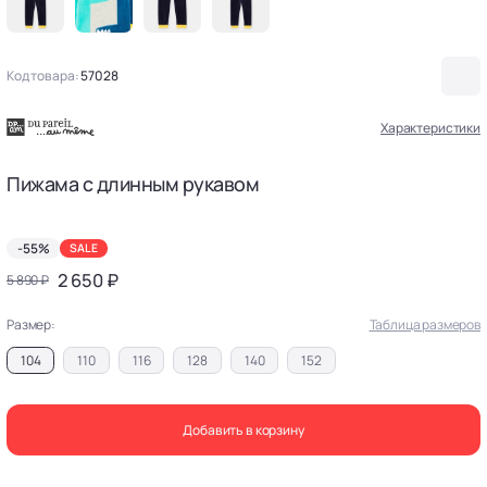
Код товара:
57028
Характеристики
Пижама с длинным рукавом
-55%
SALE
2 650 ₽
5 890 ₽
Размер:
Таблица размеров
104
110
116
128
140
152
Добавить в корзину