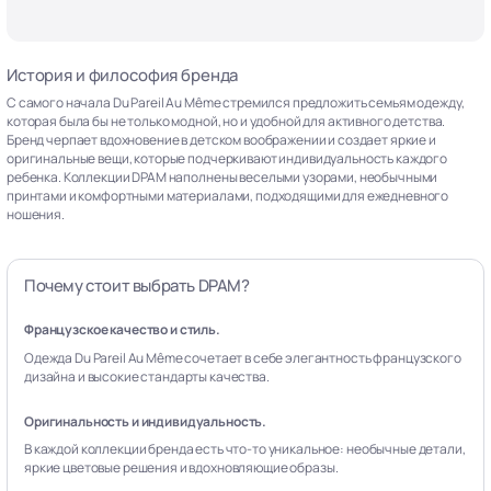
История и философия бренда
С самого начала Du Pareil Au Même стремился предложить семьям одежду,
которая была бы не только модной, но и удобной для активного детства.
Бренд черпает вдохновение в детском воображении и создает яркие и
оригинальные вещи, которые подчеркивают индивидуальность каждого
ребенка. Коллекции DPAM наполнены веселыми узорами, необычными
принтами и комфортными материалами, подходящими для ежедневного
ношения.
Почему стоит выбрать DPAM?
Французское качество и стиль.
Одежда Du Pareil Au Même сочетает в себе элегантность французского
дизайна и высокие стандарты качества.
Оригинальность и индивидуальность.
В каждой коллекции бренда есть что-то уникальное: необычные детали,
яркие цветовые решения и вдохновляющие образы.