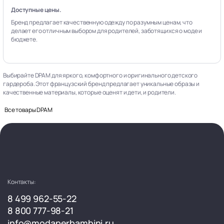
Доступные цены.
Бренд предлагает качественную одежду по разумным ценам, что
делает его отличным выбором для родителей, заботящихся о моде и
бюджете.
Выбирайте DPAM для яркого, комфортного и оригинального детского
гардероба. Этот французский бренд предлагает уникальные образы и
качественные материалы, которые оценят и дети, и родители.
Все товары DPAM
Контакты:
8 499 962-55-22
8 800 777-98-21
info@modaperbambini.ru