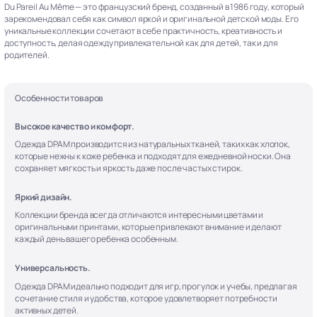
Du Pareil Au Même — это французский бренд, созданный в 1986 году, который
зарекомендовал себя как символ яркой и оригинальной детской моды. Его
уникальные коллекции сочетают в себе практичность, креативность и
доступность, делая одежду привлекательной как для детей, так и для
родителей.
Особенности товаров
Высокое качество и комфорт.
Одежда DPAM производится из натуральных тканей, таких как хлопок,
которые нежны к коже ребенка и подходят для ежедневной носки. Она
сохраняет мягкость и яркость даже после частых стирок.
Яркий дизайн.
Коллекции бренда всегда отличаются интересными цветами и
оригинальными принтами, которые привлекают внимание и делают
каждый день вашего ребенка особенным.
Универсальность.
Одежда DPAM идеально подходит для игр, прогулок и учебы, предлагая
сочетание стиля и удобства, которое удовлетворяет потребности
активных детей.