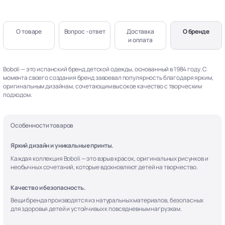
О товаре
Вопрос - ответ
Доставка
О бренде
и оплата
Boboli — это испанский бренд детской одежды, основанный в 1984 году. С
момента своего создания бренд завоевал популярность благодаря ярким,
оригинальным дизайнам, сочетающим высокое качество с творческим
подходом.
Особенности товаров
Яркий дизайн и уникальные принты.
Каждая коллекция Boboli — это взрыв красок, оригинальных рисунков и
необычных сочетаний, которые вдохновляют детей на творчество.
Качество и безопасность.
Вещи бренда производятся из натуральных материалов, безопасных
для здоровья детей и устойчивых к повседневным нагрузкам.