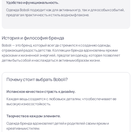
Удобство и функциональность.
Одежда Boboli подходит как для активных игр, так и для особых событий,
предлагая практичность и стиль в одном флаконе.
История и философия бренда
Boboli — это бренд, который всегда стремился к созданию одежды,
отражающей радость детства. Коллекции бренда вдохновлены яркими
красками и жизненной энергией, предлагая одежду, которая позволяет
детям быть собой и наслаждаться активным образом жизни.
Почему стоит выбрать Boboli?
Испанское качество и страсть к дизайну.
Каждая вещь создается с любовью к деталям, что обеспечивает ее
высокую износостойкость.
Творчество в каждом элементе.
Одежда бренда вдохновляет детей и родителей своим ярким и
креативным стилем.