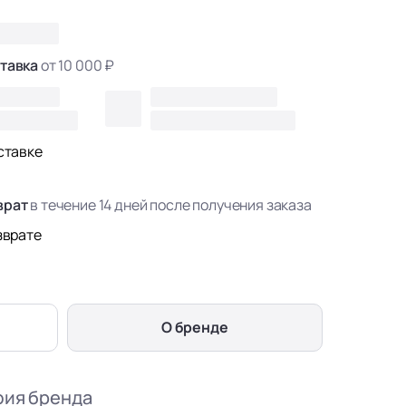
тавка
от 10 000 ₽
ставке
врат
в течение 14 дней после получения заказа
зврате
О бренде
фия бренда