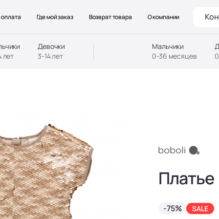
Кон
 оплата
Где мой заказ
Возврат товара
О компании
льчики
Девочки
Мальчики
Д
4 лет
3-14 лет
0-36 месяцев
0
Платье
-75%
SALE