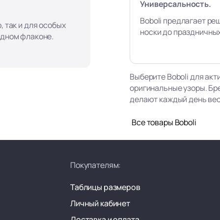
Универсальность.
Boboli предлагает ре
, так и для особых
носки до праздничны
одном флаконе.
Выберите Boboli для акт
оригинальные узоры. Бр
делают каждый день ве
Все товары Boboli
Покупателям:
Таблицы размеров
Личный кабинет
Доставка и оплата