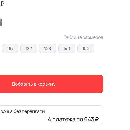
 ₽
Таблица размеров
116
122
128
140
152
Добавить в корзину
рочка без переплаты
4 платежа
по 643 ₽