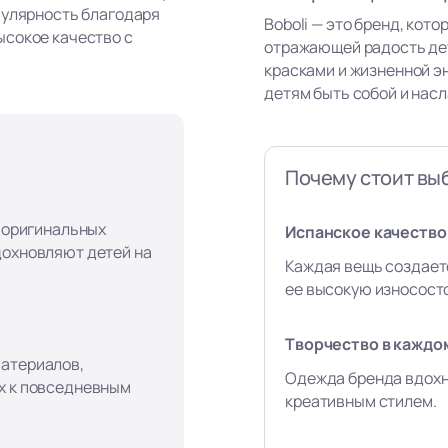
пулярность благодаря
Boboli — это бренд, кот
ысокое качество с
отражающей радость де
красками и жизненной э
детям быть собой и нас
Почему стоит выб
, оригинальных
Испанское качество 
дохновляют детей на
Каждая вещь создает
ее высокую износост
Творчество в каждо
материалов,
Одежда бренда вдохн
х к повседневным
креативным стилем.