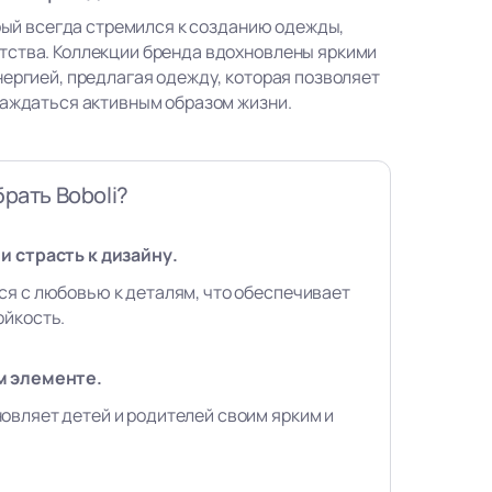
орый всегда стремился к созданию одежды,
тства. Коллекции бренда вдохновлены яркими
нергией, предлагая одежду, которая позволяет
лаждаться активным образом жизни.
рать Boboli?
и страсть к дизайну.
ся с любовью к деталям, что обеспечивает
ойкость.
м элементе.
овляет детей и родителей своим ярким и