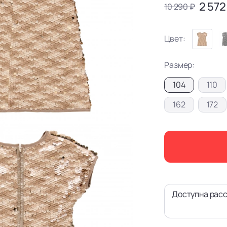
2 572
10 290 ₽
Цвет:
Размер:
104
110
162
172
Доступна расс