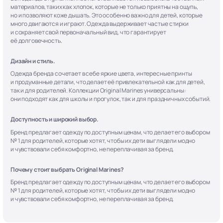
материалов, таких как хлопок, которые не только приятны на ощупь,
но и позволяют коже дышать. Это особенно важно для детей, которые
много двигаются и играют. Одежда выдерживает частые стирки
и сохраняет свой первоначальный вид, что гарантирует
её долговечность.
Дизайн и стиль.
Одежда бренда сочетает в себе яркие цвета, интересные принты
и продуманные детали, что делает её привлекательной как для детей,
так и для родителей. Коллекции Original Marines универсальны:
они подходят как для школы и прогулок, так и для праздничных событий.
Доступность и широкий выбор.
Бренд предлагает одежду по доступным ценам, что делает его выбором
№ 1 для родителей, которые хотят, чтобы их дети выглядели модно
и чувствовали себя комфортно, не переплачивая за бренд.
Почему стоит выбрать Original Marines?
Бренд предлагает одежду по доступным ценам, что делает его выбором
№ 1 для родителей, которые хотят, чтобы их дети выглядели модно
и чувствовали себя комфортно, не переплачивая за бренд.