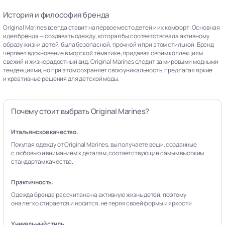
История и философия бренда
Original Marines всегда ставит на первое место детей и их комфорт. Основная
идея бренда — создавать одежду, которая бы соответствовала активному
образу жизни детей, была безопасной, прочной и при этом стильной. Бренд
черпает вдохновение в морской тематике, придавая своим коллекциям
свежий и жизнерадостный вид. Original Marines следит за мировыми модными
тенденциями, но при этом сохраняет свою уникальность, предлагая яркие
и креативные решения для детской моды.
Почему стоит выбрать Original Marines?
Итальянское качество.
Покупая одежду от Original Marines, вы получаете вещи, созданные
с любовью и вниманием к деталям, соответствующие самым высоким
стандартам качества.
Практичность.
Одежда бренда рассчитана на активную жизнь детей, поэтому
она легко стирается и носится, не теряя своей формы и яркости.
Уникальный стиль.