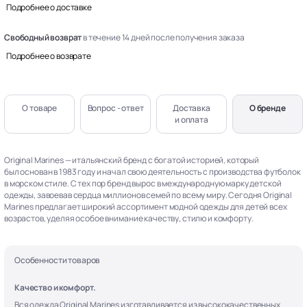
Подробнее о доставке
Свободный возврат
в течение 14 дней после получения заказа
Подробнее о возврате
О товаре
Вопрос - ответ
Доставка
О бренде
и оплата
Original Marines — итальянский бренд с богатой историей, который
был основан в 1983 году и начал свою деятельность с производства футболок
в морском стиле. С тех пор бренд вырос в международную марку детской
одежды, завоевав сердца миллионов семей по всему миру. Сегодня Original
Marines предлагает широкий ассортимент модной одежды для детей всех
возрастов, уделяя особое внимание качеству, стилю и комфорту.
Особенности товаров
Качество и комфорт.
Вся одежда Original Marines изготавливается из высококачественных