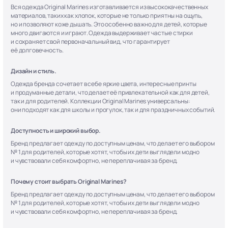
Вся одежда Original Marines изготавливается из высококачественных
материалов, таких как хлопок, которые не только приятны на ощупь,
но и позволяют коже дышать. Это особенно важно для детей, которые
много двигаются и играют. Одежда выдерживает частые стирки
и сохраняет свой первоначальный вид, что гарантирует
её долговечность.
Дизайн и стиль.
Одежда бренда сочетает в себе яркие цвета, интересные принты
и продуманные детали, что делает её привлекательной как для детей,
так и для родителей. Коллекции Original Marines универсальны:
они подходят как для школы и прогулок, так и для праздничных событий.
Доступность и широкий выбор.
Бренд предлагает одежду по доступным ценам, что делает его выбором
№ 1 для родителей, которые хотят, чтобы их дети выглядели модно
и чувствовали себя комфортно, не переплачивая за бренд.
Почему стоит выбрать Original Marines?
Бренд предлагает одежду по доступным ценам, что делает его выбором
№ 1 для родителей, которые хотят, чтобы их дети выглядели модно
и чувствовали себя комфортно, не переплачивая за бренд.