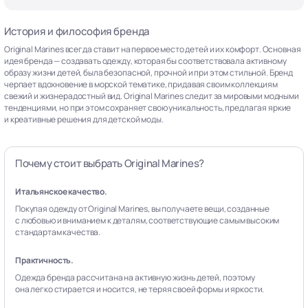
История и философия бренда
Original Marines всегда ставит на первое место детей и их комфорт. Основная
идея бренда — создавать одежду, которая бы соответствовала активному
образу жизни детей, была безопасной, прочной и при этом стильной. Бренд
черпает вдохновение в морской тематике, придавая своим коллекциям
свежий и жизнерадостный вид. Original Marines следит за мировыми модными
тенденциями, но при этом сохраняет свою уникальность, предлагая яркие
и креативные решения для детской моды.
Почему стоит выбрать Original Marines?
Итальянское качество.
Покупая одежду от Original Marines, вы получаете вещи, созданные
с любовью и вниманием к деталям, соответствующие самым высоким
стандартам качества.
Практичность.
Одежда бренда рассчитана на активную жизнь детей, поэтому
она легко стирается и носится, не теряя своей формы и яркости.