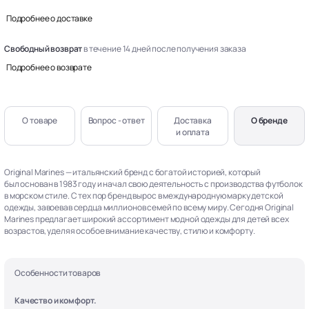
Подробнее о доставке
Свободный возврат
в течение 14 дней после получения заказа
Подробнее о возврате
О товаре
Вопрос - ответ
Доставка
О бренде
и оплата
Original Marines — итальянский бренд с богатой историей, который
был основан в 1983 году и начал свою деятельность с производства футболок
в морском стиле. С тех пор бренд вырос в международную марку детской
одежды, завоевав сердца миллионов семей по всему миру. Сегодня Original
Marines предлагает широкий ассортимент модной одежды для детей всех
возрастов, уделяя особое внимание качеству, стилю и комфорту.
Особенности товаров
Качество и комфорт.