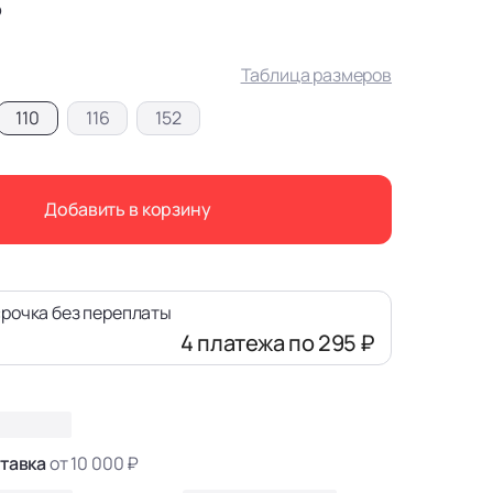
₽
Таблица размеров
110
116
152
Добавить в корзину
рочка без переплаты
4 платежа
по 295 ₽
тавка
от 10 000 ₽