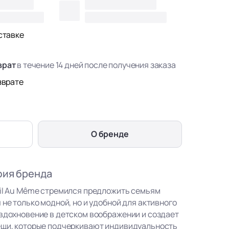
ставке
врат
в течение 14 дней после получения заказа
зврате
О бренде
фия бренда
eil Au Même стремился предложить семьям
 не только модной, но и удобной для активного
 вдохновение в детском воображении и создает
ещи, которые подчеркивают индивидуальность