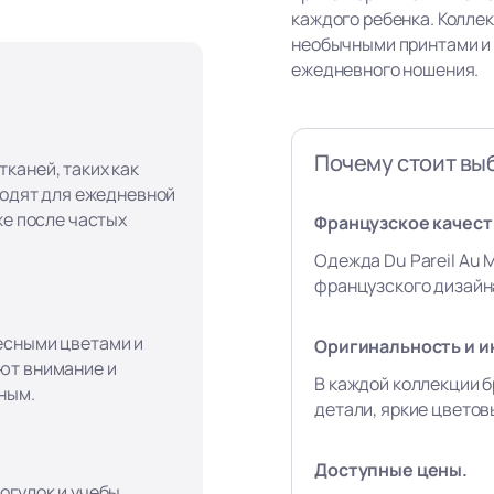
каждого ребенка. Колле
необычными принтами и
ежедневного ношения.
Почему стоит вы
каней, таких как
ходят для ежедневной
же после частых
Французское качеств
Одежда Du Pareil Au 
французского дизайна
есными цветами и
Оригинальность и и
ют внимание и
В каждой коллекции б
ным.
детали, яркие цвето
Доступные цены.
огулок и учебы,