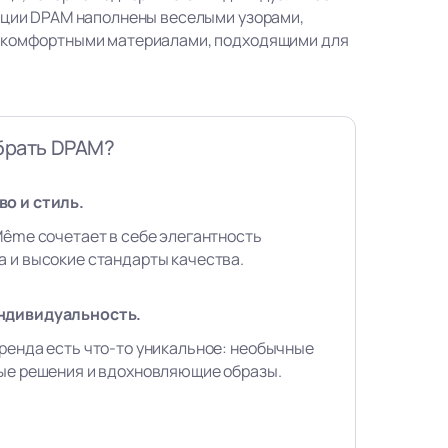
кции DPAM наполнены веселыми узорами,
 комфортными материалами, подходящими для
брать DPAM?
о и стиль.
Même сочетает в себе элегантность
 и высокие стандарты качества.
ндивидуальность.
ренда есть что-то уникальное: необычные
вые решения и вдохновляющие образы.