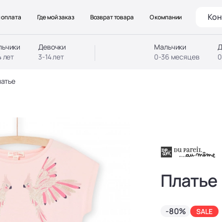
Кон
 оплата
Где мой заказ
Возврат товара
О компании
льчики
Девочки
Мальчики
Д
4 лет
3-14 лет
0-36 месяцев
0
атье
Платье
-80%
SALE