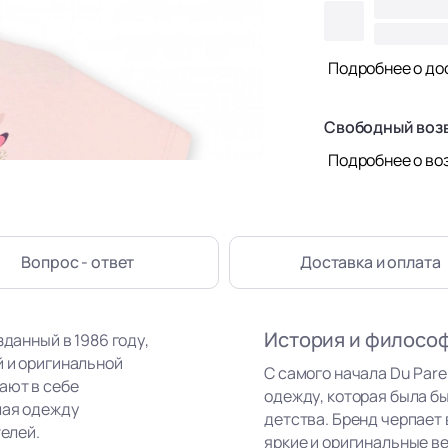
Подробнее о до
Свободный воз
Подробнее о во
Вопрос - ответ
Доставка
и оплата
История и филосо
зданный в 1986 году,
й и оригинальной
С самого начала Du Par
ают в себе
одежду, которая была бы
лая одежду
детства. Бренд черпает
телей.
яркие и оригинальные в