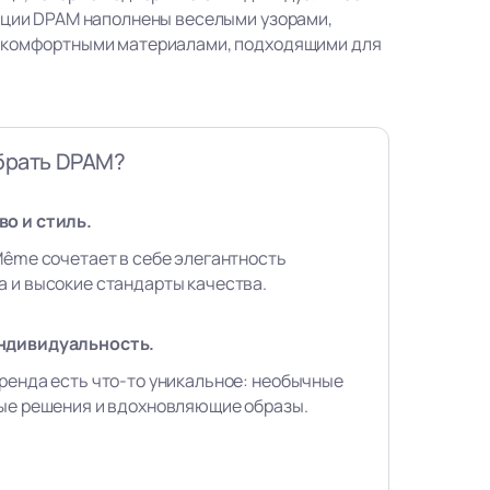
кции DPAM наполнены веселыми узорами,
 комфортными материалами, подходящими для
брать DPAM?
о и стиль.
Même сочетает в себе элегантность
 и высокие стандарты качества.
ндивидуальность.
ренда есть что-то уникальное: необычные
вые решения и вдохновляющие образы.