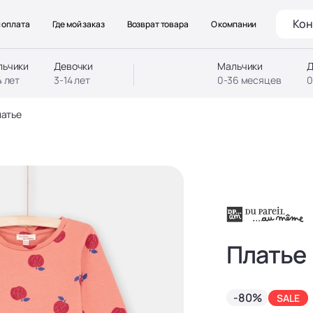
Кон
 оплата
Где мой заказ
Возврат товара
О компании
льчики
Девочки
Мальчики
Д
4 лет
3-14 лет
0-36 месяцев
0
атье
Платье
-80%
SALE