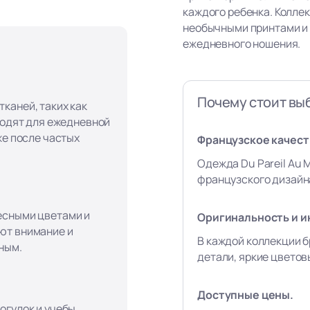
каждого ребенка. Колле
необычными принтами и
ежедневного ношения.
Почему стоит вы
каней, таких как
ходят для ежедневной
же после частых
Французское качеств
Одежда Du Pareil Au 
французского дизайна
есными цветами и
Оригинальность и и
ют внимание и
В каждой коллекции б
ным.
детали, яркие цвето
Доступные цены.
огулок и учебы,