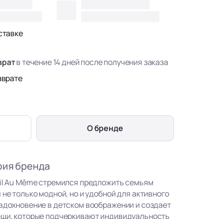
ставке
врат
в течение 14 дней после получения заказа
зврате
О бренде
фия бренда
eil Au Même стремился предложить семьям
 не только модной, но и удобной для активного
 вдохновение в детском воображении и создает
ещи, которые подчеркивают индивидуальность