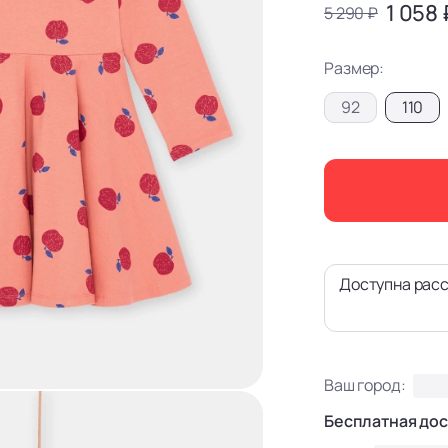
1 058 
5 290 ₽
Размер:
92
110
Доступна расс
Ваш город:
Бесплатная дос