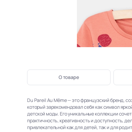
О товаре
Du Pareil Au Même — это французский бренд, со
который зарекомендовал себя как символ ярко
детской моды. Его уникальные коллекции сочет
практичность, креативность и доступность, де
привлекательной как для детей, так и для роди