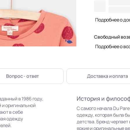
Подробнее о до
Свободный воз
Подробнее о во
Вопрос - ответ
Доставка
и оплата
История и филосо
зданный в 1986 году,
й и оригинальной
С самого начала Du Par
ают в себе
одежду, которая была бы
лая одежду
детства. Бренд черпает
телей.
яркие и оригинальные в