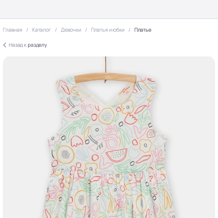
Главная
Каталог
Девочки
Платья и юбки
Платье
Назад к
разделу