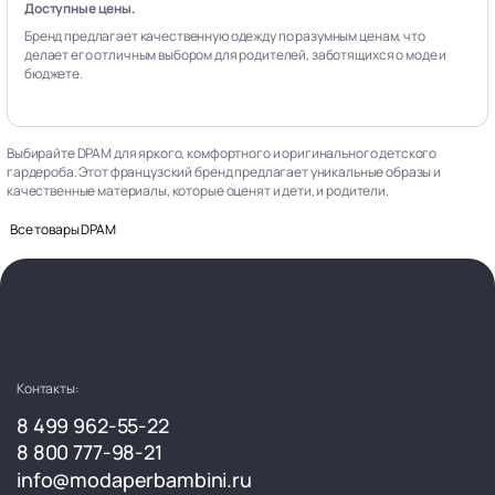
Доступные цены.
Бренд предлагает качественную одежду по разумным ценам, что
делает его отличным выбором для родителей, заботящихся о моде и
бюджете.
Выбирайте DPAM для яркого, комфортного и оригинального детского
гардероба. Этот французский бренд предлагает уникальные образы и
качественные материалы, которые оценят и дети, и родители.
Все товары DPAM
Контакты:
8 499 962-55-22
8 800 777-98-21
info@modaperbambini.ru