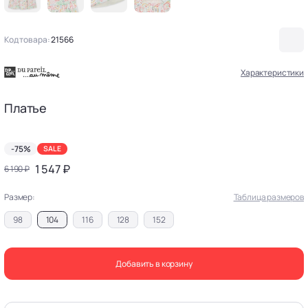
Код товара:
21566
Характеристики
Платье
-75%
SALE
1 547 ₽
6 190 ₽
Размер:
Таблица размеров
98
104
116
128
152
Добавить в корзину