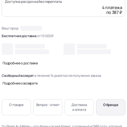
Доступна рассрочка без переплаты
4 платежа
по 387 ₽
Ваш город:
Бесплатная доставка
от 10 000 ₽
Подробнее о доставке
Свободный возврат
в течение 14 дней после получения заказа
Подробнее о возврате
О товаре
Вопрос - ответ
Доставка
О бренде
и оплата
Du Pareil Au Même — это французский бренд, созданный в 1986 году, который