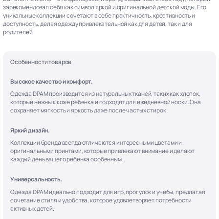
зарекомендовал себя как символ яркой и оригинальной детской моды. Его
уникальные коллекции сочетают в себе практичность, креативность и
доступность, делая одежду привлекательной как для детей, так и для
родителей.
Особенности товаров
Высокое качество и комфорт.
Одежда DPAM производится из натуральных тканей, таких как хлопок,
которые нежны к коже ребенка и подходят для ежедневной носки. Она
сохраняет мягкость и яркость даже после частых стирок.
Яркий дизайн.
Коллекции бренда всегда отличаются интересными цветами и
оригинальными принтами, которые привлекают внимание и делают
каждый день вашего ребенка особенным.
Универсальность.
Одежда DPAM идеально подходит для игр, прогулок и учебы, предлагая
сочетание стиля и удобства, которое удовлетворяет потребности
активных детей.