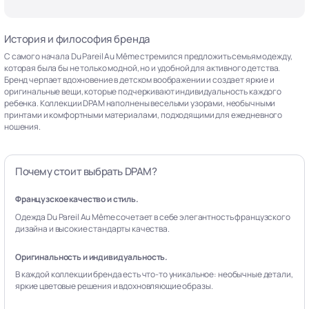
История и философия бренда
С самого начала Du Pareil Au Même стремился предложить семьям одежду,
которая была бы не только модной, но и удобной для активного детства.
Бренд черпает вдохновение в детском воображении и создает яркие и
оригинальные вещи, которые подчеркивают индивидуальность каждого
ребенка. Коллекции DPAM наполнены веселыми узорами, необычными
принтами и комфортными материалами, подходящими для ежедневного
ношения.
Почему стоит выбрать DPAM?
Французское качество и стиль.
Одежда Du Pareil Au Même сочетает в себе элегантность французского
дизайна и высокие стандарты качества.
Оригинальность и индивидуальность.
В каждой коллекции бренда есть что-то уникальное: необычные детали,
яркие цветовые решения и вдохновляющие образы.