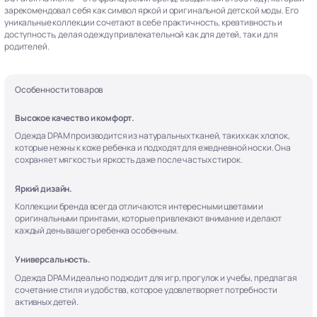
зарекомендовал себя как символ яркой и оригинальной детской моды. Его
уникальные коллекции сочетают в себе практичность, креативность и
доступность, делая одежду привлекательной как для детей, так и для
родителей.
Особенности товаров
Высокое качество и комфорт.
Одежда DPAM производится из натуральных тканей, таких как хлопок,
которые нежны к коже ребенка и подходят для ежедневной носки. Она
сохраняет мягкость и яркость даже после частых стирок.
Яркий дизайн.
Коллекции бренда всегда отличаются интересными цветами и
оригинальными принтами, которые привлекают внимание и делают
каждый день вашего ребенка особенным.
Универсальность.
Одежда DPAM идеально подходит для игр, прогулок и учебы, предлагая
сочетание стиля и удобства, которое удовлетворяет потребности
активных детей.