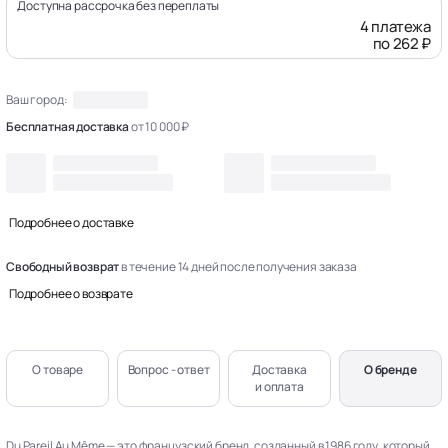
Доступна рассрочка без переплаты
4 платежа
по 262 ₽
Ваш город:
Бесплатная доставка
от 10 000 ₽
Подробнее о доставке
Свободный возврат
в течение 14 дней после получения заказа
Подробнее о возврате
О товаре
Вопрос - ответ
Доставка
О бренде
и оплата
Du Pareil Au Même — это французский бренд, созданный в 1986 году, который