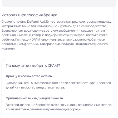
История и философия бренда
С самого начала Du Pareil Au Même стремился предложить семьям одежду,
которая была бы не только модной, но и удобной для активного детства.
Бренд черпает вдохновение в детском воображении и создает яркие и
оригинальные вещи, которые подчеркивают индивидуальность каждого
ребенка. Коллекции DPAM наполнены веселыми узорами, необычными
принтами и комфортными материалами, подходящими для ежедневного
ношения.
Почему стоит выбрать DPAM?
Французское качество и стиль.
Одежда Du Pareil Au Même сочетает в себе элегантность французского
дизайна и высокие стандарты качества.
Оригинальность и индивидуальность.
В каждой коллекции бренда есть что-то уникальное: необычные детали,
яркие цветовые решения и вдохновляющие образы.