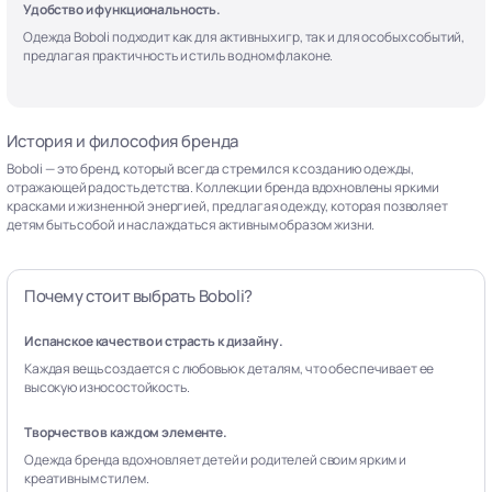
Удобство и функциональность.
Одежда Boboli подходит как для активных игр, так и для особых событий,
предлагая практичность и стиль в одном флаконе.
История и философия бренда
Boboli — это бренд, который всегда стремился к созданию одежды,
отражающей радость детства. Коллекции бренда вдохновлены яркими
красками и жизненной энергией, предлагая одежду, которая позволяет
детям быть собой и наслаждаться активным образом жизни.
Почему стоит выбрать Boboli?
Испанское качество и страсть к дизайну.
Каждая вещь создается с любовью к деталям, что обеспечивает ее
высокую износостойкость.
Творчество в каждом элементе.
Одежда бренда вдохновляет детей и родителей своим ярким и
креативным стилем.