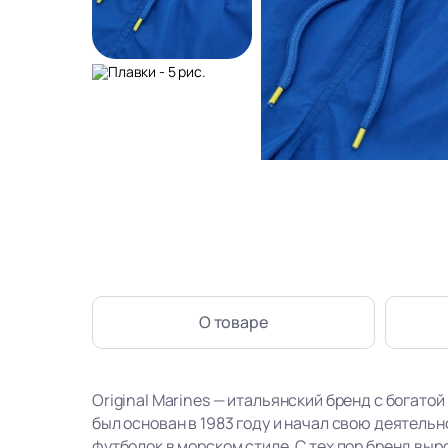
О товаре
Original Marines — итальянский бренд с богатой
был основан в 1983 году и начал свою деятель
футболок в морском стиле. С тех пор бренд вы