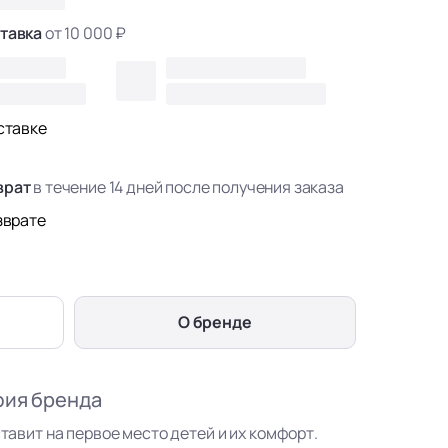
тавка
от 10 000 ₽
ставке
врат
в течение 14 дней после получения заказа
зврате
О бренде
фия бренда
ставит на первое место детей и их комфорт.