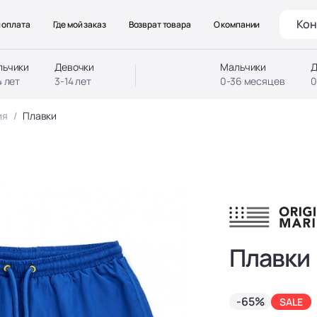
Кон
 оплата
Где мой заказ
Возврат товара
О компании
льчики
Девочки
Мальчики
Д
4 лет
3-14 лет
0-36 месяцев
0
ия
Плавки
Плавки
-65%
SALE