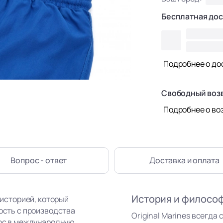
Бесплатная дос
Подробнее о до
Свободный воз
Подробнее о во
Вопрос - ответ
Доставка
и оплата
История и филосо
 историей, который
ность с производства
Original Marines всегда 
рос в международную