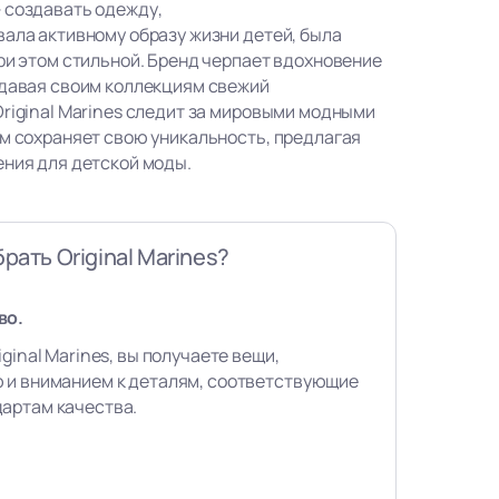
 создавать одежду,
вала активному образу жизни детей, была
ри этом стильной. Бренд черпает вдохновение
идавая своим коллекциям свежий
Original Marines следит за мировыми модными
ом сохраняет свою уникальность, предлагая
ения для детской моды.
рать Original Marines?
во.
ginal Marines, вы получаете вещи,
 и вниманием к деталям, соответствующие
артам качества.