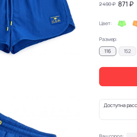
871 ₽
2 490 ₽
Цвет:
Размер:
116
152
Доступна расс
Ваш город: