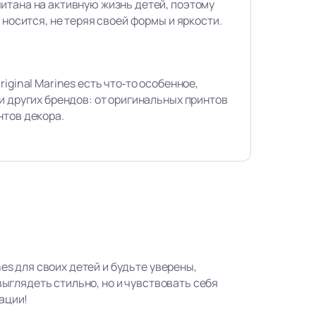
итана на активную жизнь детей, поэтому
 носится, не теряя своей формы и яркости.
iginal Marines есть что‑то особенное,
и других брендов: от оригинальных принтов
нтов декора.
nes для своих детей и будьте уверены,
 выглядеть стильно, но и чувствовать себя
ации!