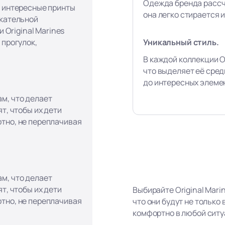
Одежда бренда рассч
, интересные принты
она легко стирается и
екательной
и Original Marines
Уникальный стиль.
 прогулок,
В каждой коллекции Or
что выделяет её сред
до интересных элеме
м, что делает
т, чтобы их дети
тно, не переплачивая
м, что делает
т, чтобы их дети
Выбирайте Original Mari
тно, не переплачивая
что они будут не только
комфортно в любой ситу