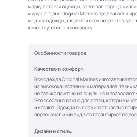
марку детской одежды, завоевав сердца милли
миру. Сегодня Original Marines предлагает ши
модной одежды для детей всех возрастов, уде
качеству, стилю и комфорту.
Особенности товаров
Качество и комфорт.
Вся одежда Original Marines изготавливаетс
из высококачественных материалов, таких ка
не только приятны на ощупь, но и позволяют
Это особенно важно для детей, которые мно
и играют. Одежда выдерживает частые стирк
первоначальный вид, что гарантирует её до
Дизайн и стиль.