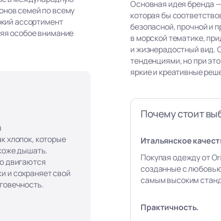
Основная идея бренда —
онов семей по всему
которая бы соответство
рокий ассортимент
безопасной, прочной и п
ляя особое внимание
в морской тематике, пр
и жизнерадостный вид. 
тенденциями, но при эт
яркие и креативные реш
Почему стоит выб
я
к хлопок, которые
Итальянское качест
 коже дышать.
Покупая одежду от Ori
го двигаются
созданные с любовью
и и сохраняет свой
самым высоким станд
лговечность.
Практичность.