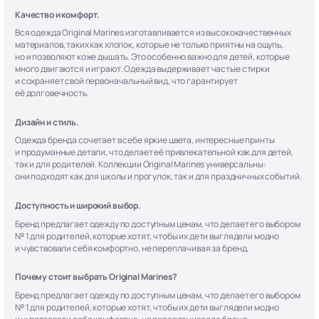
Качество и комфорт.
Вся одежда Original Marines изготавливается из высококачественных
материалов, таких как хлопок, которые не только приятны на ощупь,
но и позволяют коже дышать. Это особенно важно для детей, которые
много двигаются и играют. Одежда выдерживает частые стирки
и сохраняет свой первоначальный вид, что гарантирует
её долговечность.
Дизайн и стиль.
Одежда бренда сочетает в себе яркие цвета, интересные принты
и продуманные детали, что делает её привлекательной как для детей,
так и для родителей. Коллекции Original Marines универсальны:
они подходят как для школы и прогулок, так и для праздничных событий.
Доступность и широкий выбор.
Бренд предлагает одежду по доступным ценам, что делает его выбором
№ 1 для родителей, которые хотят, чтобы их дети выглядели модно
и чувствовали себя комфортно, не переплачивая за бренд.
Почему стоит выбрать Original Marines?
Бренд предлагает одежду по доступным ценам, что делает его выбором
№ 1 для родителей, которые хотят, чтобы их дети выглядели модно