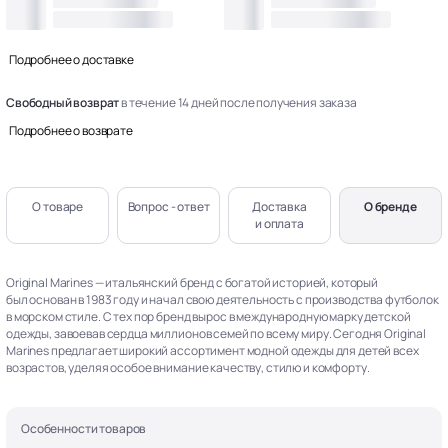
Подробнее о доставке
Свободный возврат
в течение 14 дней после получения заказа
Подробнее о возврате
О товаре
Вопрос - ответ
Доставка
О бренде
и оплата
Original Marines — итальянский бренд с богатой историей, который
был основан в 1983 году и начал свою деятельность с производства футболок
в морском стиле. С тех пор бренд вырос в международную марку детской
одежды, завоевав сердца миллионов семей по всему миру. Сегодня Original
Marines предлагает широкий ассортимент модной одежды для детей всех
возрастов, уделяя особое внимание качеству, стилю и комфорту.
Особенности товаров