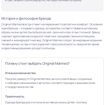
и чувствовали себя комфортно, не переплачивая за бренд.
История и философия бренда
Original Marines всегда ставит на первое место детей и их комфорт. Основная
идея бренда — создавать одежду, которая бы соответствовала активному
образу жизни детей, была безопасной, прочной и при этом стильной. Бренд
черпает вдохновение в морской тематике, придавая своим коллекциям
свежий и жизнерадостный вид. Original Marines следит за мировыми модными
тенденциями, но при этом сохраняет свою уникальность, предлагая яркие
и креативные решения для детской моды.
Почему стоит выбрать Original Marines?
Итальянское качество.
Покупая одежду от Original Marines, вы получаете вещи, созданные
с любовью и вниманием к деталям, соответствующие самым высоким
стандартам качества.
Практичность.
Одежда бренда рассчитана на активную жизнь детей, поэтому