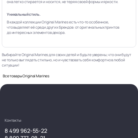
она легко стирается и носится, не теряя своей формы и яркости.
Уникальный стиль.
В каждой коллекции Original Marines есть что‑то особенное,
что выделяет её среди других брендов: от оригинальных принтов
до интересных элементов декора.
Выбирайте Original Marines для своих детей и будьте уверены, что они будут
не только выглядеть стильно, но и чувствовать себя комфортно в любой
ситуации!
Все товары Original Marines
Контакты:
8 499 962-55-22