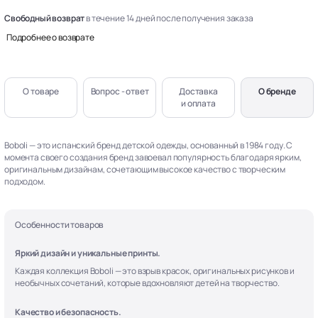
Свободный возврат
в течение 14 дней после получения заказа
Подробнее о возврате
О товаре
Вопрос - ответ
Доставка
О бренде
и оплата
Boboli — это испанский бренд детской одежды, основанный в 1984 году. С
момента своего создания бренд завоевал популярность благодаря ярким,
оригинальным дизайнам, сочетающим высокое качество с творческим
подходом.
Особенности товаров
Яркий дизайн и уникальные принты.
Каждая коллекция Boboli — это взрыв красок, оригинальных рисунков и
необычных сочетаний, которые вдохновляют детей на творчество.
Качество и безопасность.