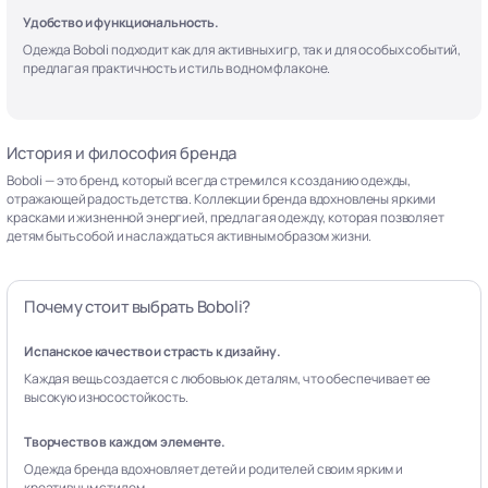
Удобство и функциональность.
Одежда Boboli подходит как для активных игр, так и для особых событий,
предлагая практичность и стиль в одном флаконе.
История и философия бренда
Boboli — это бренд, который всегда стремился к созданию одежды,
отражающей радость детства. Коллекции бренда вдохновлены яркими
красками и жизненной энергией, предлагая одежду, которая позволяет
детям быть собой и наслаждаться активным образом жизни.
Почему стоит выбрать Boboli?
Испанское качество и страсть к дизайну.
Каждая вещь создается с любовью к деталям, что обеспечивает ее
высокую износостойкость.
Творчество в каждом элементе.
Одежда бренда вдохновляет детей и родителей своим ярким и
креативным стилем.