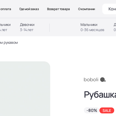
Кон
 оплата
Где мой заказ
Возврат товара
О компании
льчики
Девочки
Мальчики
Д
4 лет
3-14 лет
0-36 месяцев
0
ым рукавом
Рубашк
-80%
SALE