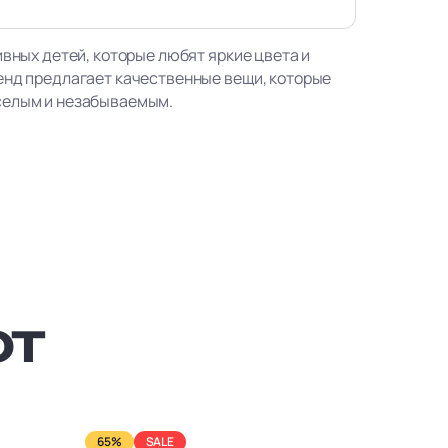
ивных детей, которые любят яркие цвета и
енд предлагает качественные вещи, которые
селым и незабываемым.
ют
65%
SALE
65%
S