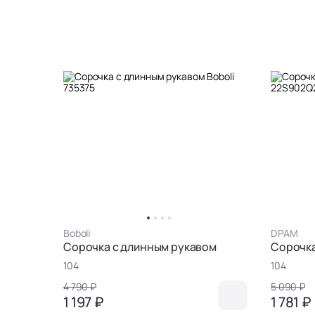
Boboli
DPAM
Сорочка с длинным рукавом
Сорочка
104
104
4 790 ₽
5 090 ₽
1 197 ₽
1 781 ₽