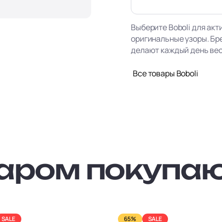
Выберите Boboli для акт
оригинальные узоры. Бр
делают каждый день ве
Все товары Boboli
варом покупа
SALE
65%
SALE