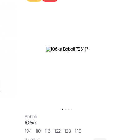
Boboli
Boboli
Юбка
Футболка
104
110
116
122
128
140
104
110
1