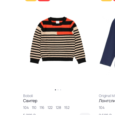
Boboli
Original M
Свитер
Лонгсл
104
110
116
122
128
152
104