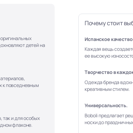
Почему стоит выб
, оригинальных
Испанское качество 
дохновляют детей на
Каждая вещь создает
ее высокую износост
Творчество в каждо
материалов,
Одежда бренда вдохн
х к повседневным
креативным стилем.
Универсальность.
Boboli предлагает ре
, так и для особых
носки до праздничны
одном флаконе.