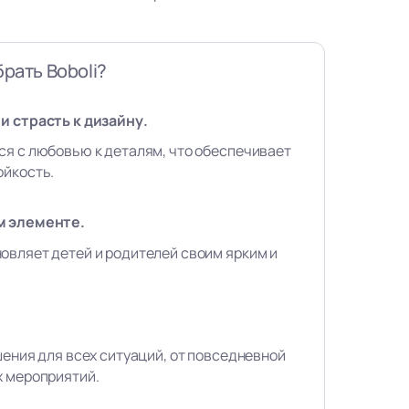
рать Boboli?
и страсть к дизайну.
ся с любовью к деталям, что обеспечивает
ойкость.
м элементе.
овляет детей и родителей своим ярким и
шения для всех ситуаций, от повседневной
х мероприятий.