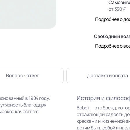
Самовыво
от 330 ₽
Подробнее о до
Свободный воз
Подробнее о во
Вопрос - ответ
Доставка
и оплата
История и филосо
основанный в 1984 году.
пулярность благодаря
Boboli — это бренд, кот
ысокое качество с
отражающей радость де
красками и жизненной э
детям быть собой и нас