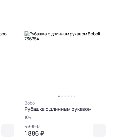
Boboli
м
Рубашка с длинным рукавом
104
5 390 ₽
1 886 ₽