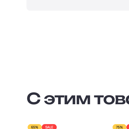
С этим то
65%
SALE
75%