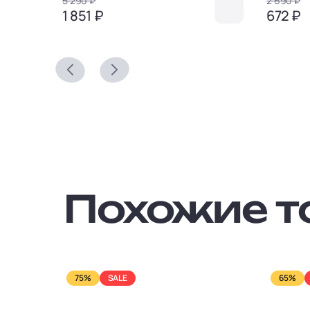
5 290 ₽
2 690 ₽
1 851 ₽
672 ₽
Похожие т
75%
SALE
65%