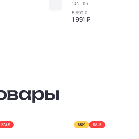
104
116
5 690 ₽
1 991 ₽
овары
SALE
65%
SALE