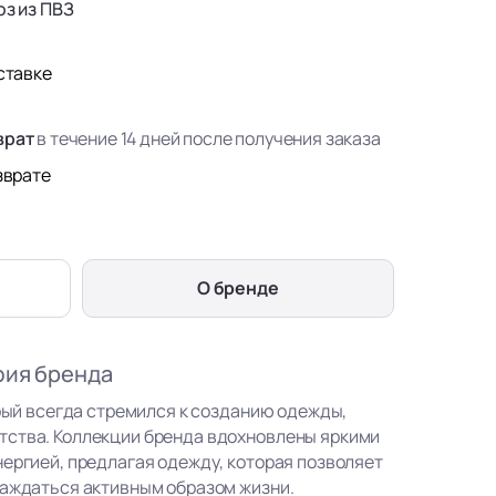
з из ПВЗ
ставке
врат
в течение 14 дней после получения заказа
зврате
О бренде
фия бренда
орый всегда стремился к созданию одежды,
тства. Коллекции бренда вдохновлены яркими
нергией, предлагая одежду, которая позволяет
лаждаться активным образом жизни.