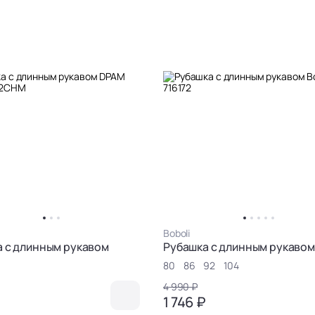
Boboli
 с длинным рукавом
Рубашка с длинным рукаво
80
86
92
104
4 990 ₽
1 746 ₽