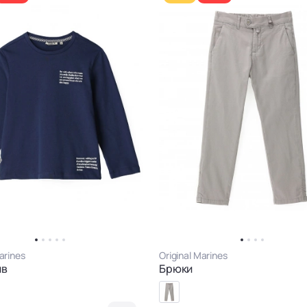
arines
Original Marines
ив
Брюки