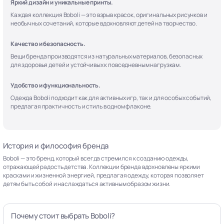
Яркий дизайн и уникальные принты.
Каждая коллекция Boboli — это взрыв красок, оригинальных рисунков и
необычных сочетаний, которые вдохновляют детей на творчество.
Качество и безопасность.
Вещи бренда производятся из натуральных материалов, безопасных
для здоровья детей и устойчивых к повседневным нагрузкам.
Удобство и функциональность.
Одежда Boboli подходит как для активных игр, так и для особых событий,
предлагая практичность и стиль в одном флаконе.
История и философия бренда
Boboli — это бренд, который всегда стремился к созданию одежды,
отражающей радость детства. Коллекции бренда вдохновлены яркими
красками и жизненной энергией, предлагая одежду, которая позволяет
детям быть собой и наслаждаться активным образом жизни.
Почему стоит выбрать Boboli?