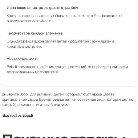
Испанское качество и страсть к дизайну.
Каждая вещь создается с любовью к деталям, что обеспечивает ее
высокую износостойкость.
Творчество в каждом элементе.
Одежда бренда вдохновляет детей и родителей своим ярким и
креативным стилем.
Универсальность.
Boboli предлагает решения для всех ситуаций, от повседневной носки
до праздничных мероприятий.
Выберите Boboli для активных детей, которые любят яркие цвета и
оригинальные узоры. Бренд предлагает качественные вещи, которые делают
каждый день веселым и незабываемым.
Все товары Boboli