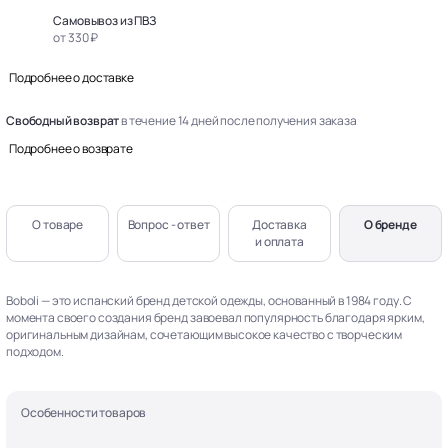
Самовывоз из ПВЗ
от 330 ₽
Подробнее о доставке
Свободный возврат
в течение 14 дней после получения заказа
Подробнее о возврате
О товаре
Вопрос - ответ
Доставка
О бренде
и оплата
Boboli — это испанский бренд детской одежды, основанный в 1984 году. С
момента своего создания бренд завоевал популярность благодаря ярким,
оригинальным дизайнам, сочетающим высокое качество с творческим
подходом.
Особенности товаров