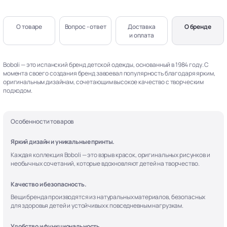
О товаре
Вопрос - ответ
Доставка
О бренде
и оплата
Boboli — это испанский бренд детской одежды, основанный в 1984 году. С
момента своего создания бренд завоевал популярность благодаря ярким,
оригинальным дизайнам, сочетающим высокое качество с творческим
подходом.
Особенности товаров
Яркий дизайн и уникальные принты.
Каждая коллекция Boboli — это взрыв красок, оригинальных рисунков и
необычных сочетаний, которые вдохновляют детей на творчество.
Качество и безопасность.
Вещи бренда производятся из натуральных материалов, безопасных
для здоровья детей и устойчивых к повседневным нагрузкам.
Удобство и функциональность.