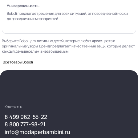
Универсальность.
Boboli предлагает решения для всех ситуаций, от повседневной носки
до праздничных мероприятий.
Выберите Boboli для активных детей, которые любят яркие цвета и
оригинальные узоры. Бренд предлагает качественные вещи, которые делают
каждый день веселым и незабываемым.
Все товары Boboli
Контакты:
8 499 962-55-22
8 800 777-98-21
info@modaperbambini.ru