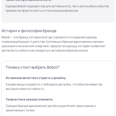
Одежда Boboli подходит как для активных игр, так и для особых событий,
предлагая практичность и стиль в одном флаконе.
История и философия бренда
Boboli — это бренд, который всегда стремился к созданию одежды,
отражающей радость детства. Коллекции бренда вдохновлены яркими
красками и жизненной энергией, предлагая одежду, которая позволяет
детям быть собой и наслаждаться активным образом жизни.
Почему стоит выбрать Boboli?
Испанское качество и страсть к дизайну.
Каждая вещь создается с любовью к деталям, что обеспечивает ее
высокую износостойкость.
Творчество в каждом элементе.
Одежда бренда вдохновляет детей и родителей своим ярким и
креативным стилем.