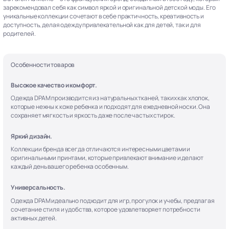
зарекомендовал себя как символ яркой и оригинальной детской моды. Его
уникальные коллекции сочетают в себе практичность, креативность и
доступность, делая одежду привлекательной как для детей, так и для
родителей.
Особенности товаров
Высокое качество и комфорт.
Одежда DPAM производится из натуральных тканей, таких как хлопок,
которые нежны к коже ребенка и подходят для ежедневной носки. Она
сохраняет мягкость и яркость даже после частых стирок.
Яркий дизайн.
Коллекции бренда всегда отличаются интересными цветами и
оригинальными принтами, которые привлекают внимание и делают
каждый день вашего ребенка особенным.
Универсальность.
Одежда DPAM идеально подходит для игр, прогулок и учебы, предлагая
сочетание стиля и удобства, которое удовлетворяет потребности
активных детей.