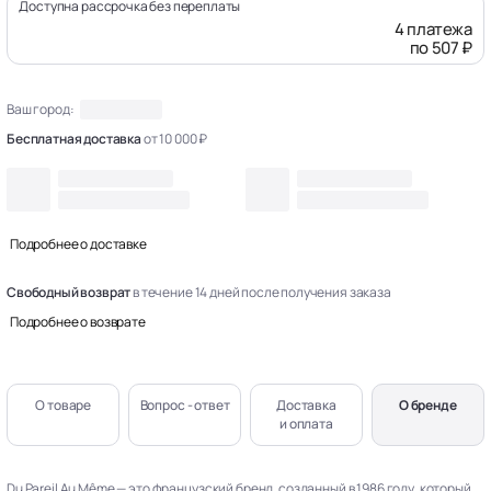
Доступна рассрочка без переплаты
4 платежа
по 507 ₽
Ваш город:
Бесплатная доставка
от 10 000 ₽
Подробнее о доставке
Свободный возврат
в течение 14 дней после получения заказа
Подробнее о возврате
О товаре
Вопрос - ответ
Доставка
О бренде
и оплата
Du Pareil Au Même — это французский бренд, созданный в 1986 году, который