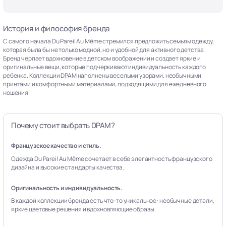
История и философия бренда
С самого начала Du Pareil Au Même стремился предложить семьям одежду,
которая была бы не только модной, но и удобной для активного детства.
Бренд черпает вдохновение в детском воображении и создает яркие и
оригинальные вещи, которые подчеркивают индивидуальность каждого
ребенка. Коллекции DPAM наполнены веселыми узорами, необычными
принтами и комфортными материалами, подходящими для ежедневного
ношения.
Почему стоит выбрать DPAM?
Французское качество и стиль.
Одежда Du Pareil Au Même сочетает в себе элегантность французского
дизайна и высокие стандарты качества.
Оригинальность и индивидуальность.
В каждой коллекции бренда есть что-то уникальное: необычные детали,
яркие цветовые решения и вдохновляющие образы.