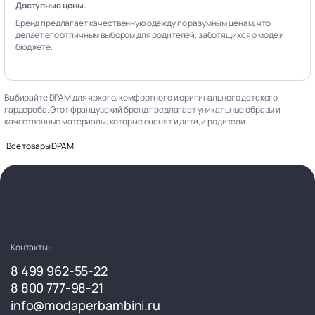
Доступные цены.
Бренд предлагает качественную одежду по разумным ценам, что
делает его отличным выбором для родителей, заботящихся о моде и
бюджете.
Выбирайте DPAM для яркого, комфортного и оригинального детского
гардероба. Этот французский бренд предлагает уникальные образы и
качественные материалы, которые оценят и дети, и родители.
Все товары DPAM
Контакты:
8 499 962-55-22
8 800 777-98-21
info@modaperbambini.ru