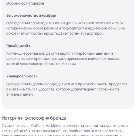
Особенности товаров
Высокое качество и комфорт.
Одежда DPAM производится из натуральных тканей, таких как хлопок,
которые нежны к коже ребенка и подходят для ежедневной носки. Она
сохраняет мягкость и яркость даже после частых стирок.
Яркий дизайн.
Коллекции бренда всегда отличаются интересными цветами и
оригинальными принтами, которые привлекают внимание и делают
каждый день вашего ребенка особенным.
Универсальность.
Одежда DPAM идеально подходит для игр, прогулок и учебы, предлагая
сочетание стиля и удобства, которое удовлетворяет потребности
активных детей.
История и философия бренда
С самого начала Du Pareil Au Même стремился предложить семьям одежду,
которая была бы не только модной, но и удобной для активного детства.
Бренд черпает вдохновение в детском воображении и создает яркие и