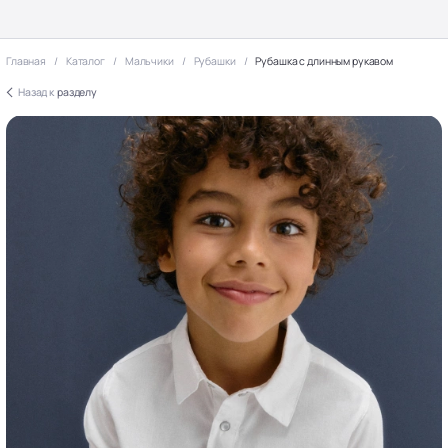
Главная
Каталог
Мальчики
Рубашки
Рубашка с длинным рукавом
Назад к
разделу