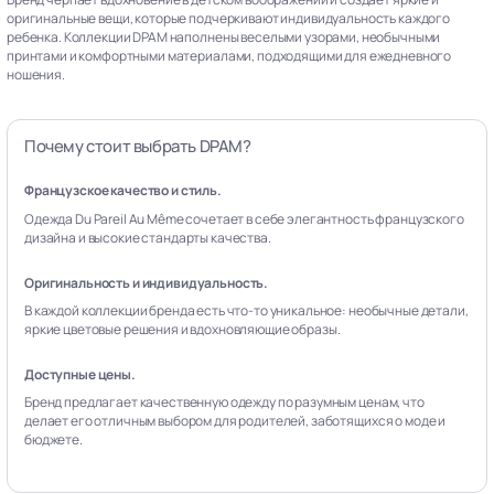
оригинальные вещи, которые подчеркивают индивидуальность каждого
ребенка. Коллекции DPAM наполнены веселыми узорами, необычными
принтами и комфортными материалами, подходящими для ежедневного
ношения.
Почему стоит выбрать DPAM?
Французское качество и стиль.
Одежда Du Pareil Au Même сочетает в себе элегантность французского
дизайна и высокие стандарты качества.
Оригинальность и индивидуальность.
В каждой коллекции бренда есть что-то уникальное: необычные детали,
яркие цветовые решения и вдохновляющие образы.
Доступные цены.
Бренд предлагает качественную одежду по разумным ценам, что
делает его отличным выбором для родителей, заботящихся о моде и
бюджете.