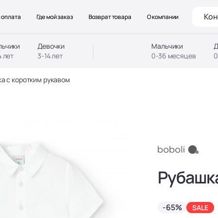
Кон
 оплата
Где мой заказ
Возврат товара
О компании
льчики
Девочки
Мальчики
Д
4 лет
3-14 лет
0-36 месяцев
0
а с коротким рукавом
Рубашка
-65%
SALE