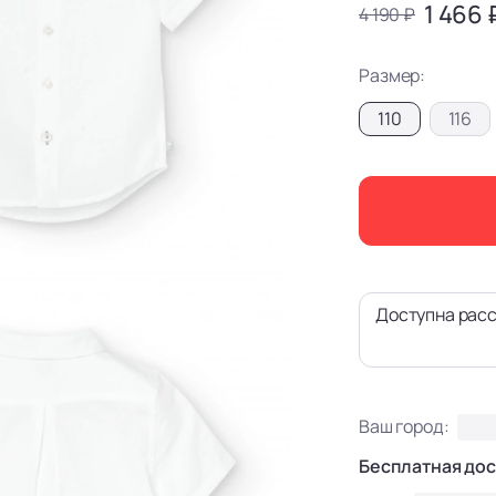
1 466 
4 190 ₽
Размер:
110
116
Доступна расс
Ваш город:
Бесплатная дос