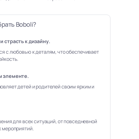
рать Boboli?
и страсть к дизайну.
ся с любовью к деталям, что обеспечивает
ойкость.
м элементе.
овляет детей и родителей своим ярким и
шения для всех ситуаций, от повседневной
х мероприятий.