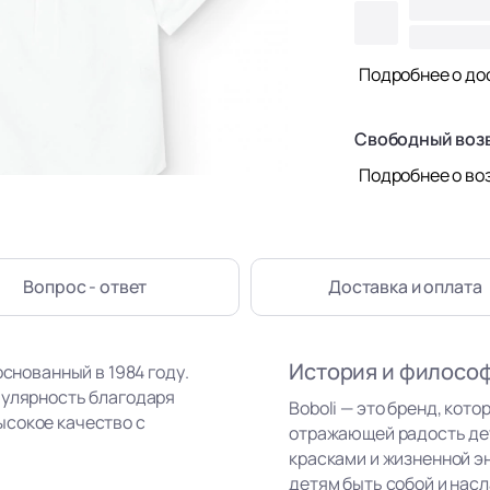
Подробнее о до
Свободный воз
Подробнее о во
Вопрос - ответ
Доставка
и оплата
История и филосо
основанный в 1984 году.
пулярность благодаря
Boboli — это бренд, кот
ысокое качество с
отражающей радость де
красками и жизненной э
детям быть собой и нас