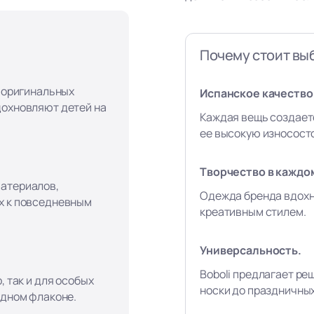
Почему стоит выб
, оригинальных
Испанское качество 
дохновляют детей на
Каждая вещь создает
ее высокую износост
Творчество в каждо
материалов,
Одежда бренда вдохн
х к повседневным
креативным стилем.
Универсальность.
Boboli предлагает ре
, так и для особых
носки до праздничны
одном флаконе.