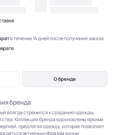
ставке
врат
в течение 14 дней после получения заказа
зврате
О бренде
фия бренда
орый всегда стремился к созданию одежды,
тства. Коллекции бренда вдохновлены яркими
нергией, предлагая одежду, которая позволяет
лаждаться активным образом жизни.