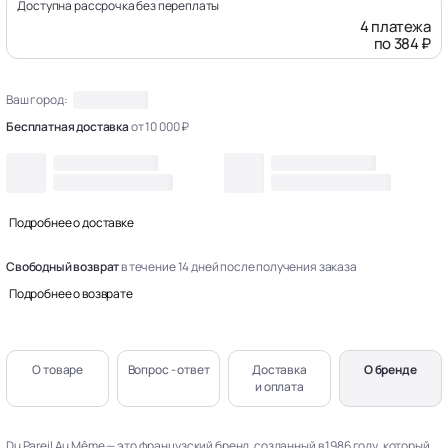
Доступна рассрочка без переплаты
4 платежа
по 384 ₽
Ваш город:
Бесплатная доставка
от 10 000 ₽
Подробнее о доставке
Свободный возврат
в течение 14 дней после получения заказа
Подробнее о возврате
О товаре
Вопрос - ответ
Доставка
О бренде
и оплата
Du Pareil Au Même — это французский бренд, созданный в 1986 году, который