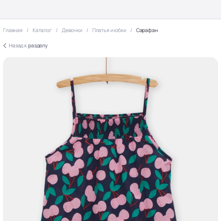
Главная
Каталог
Девочки
Платья и юбки
Сарафан
Назад к
разделу