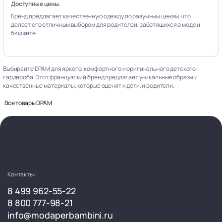
Доступные цены.
Бренд предлагает качественную одежду по разумным ценам, что
делает его отличным выбором для родителей, заботящихся о моде и
бюджете.
Выбирайте DPAM для яркого, комфортного и оригинального детского
гардероба. Этот французский бренд предлагает уникальные образы и
качественные материалы, которые оценят и дети, и родители.
Все товары DPAM
Контакты:
8 499 962-55-22
8 800 777-98-21
info@modaperbambini.ru