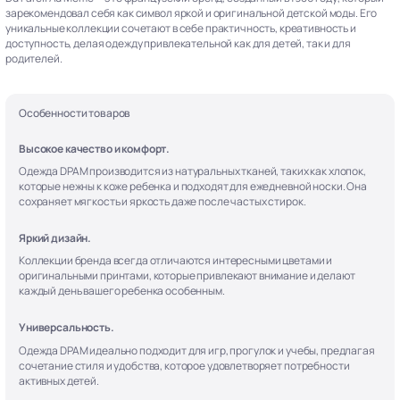
зарекомендовал себя как символ яркой и оригинальной детской моды. Его
уникальные коллекции сочетают в себе практичность, креативность и
доступность, делая одежду привлекательной как для детей, так и для
родителей.
Особенности товаров
Высокое качество и комфорт.
Одежда DPAM производится из натуральных тканей, таких как хлопок,
которые нежны к коже ребенка и подходят для ежедневной носки. Она
сохраняет мягкость и яркость даже после частых стирок.
Яркий дизайн.
Коллекции бренда всегда отличаются интересными цветами и
оригинальными принтами, которые привлекают внимание и делают
каждый день вашего ребенка особенным.
Универсальность.
Одежда DPAM идеально подходит для игр, прогулок и учебы, предлагая
сочетание стиля и удобства, которое удовлетворяет потребности
активных детей.