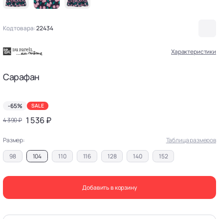
Код товара:
22434
Характеристики
Сарафан
-65%
SALE
1 536 ₽
4 390 ₽
Размер:
Таблица размеров
98
104
110
116
128
140
152
Добавить в корзину