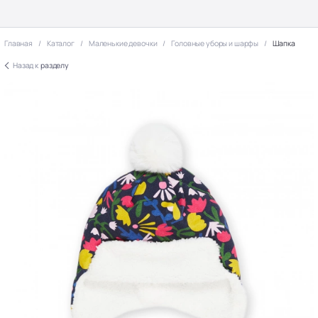
Главная
Каталог
Маленькие девочки
Головные уборы и шарфы
Шапка
Назад к
разделу