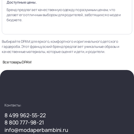
Доступные цены.
Бренд предлагает качественную одежду по разумным ценам, что
делает его отличным выбором для родителей, заботящихся о моде и
бюджете.
Выбирайте DPAM для яркого, комфортного и оригинального детского
гардероба. Этот французский бренд предлагает уникальные образы и
качественные материалы, которые оценят и дети, и родители.
Все товары DPAM
Контакты:
8 499 962-55-22
8 800 777-98-21
info@modaperbambini.ru