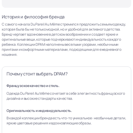
История и философия бренда
С самого начала Du Pareil Au Même стремился предложить семьям одежду,
которая была бы не только модной, но и удобной для активного детства.
Бренд черпает вдохновение в детском воображении и создает яркие и
оригинальные вещи, которые подчеркивают индивидуальность каждого
ребенка. Коллекции DPAM наполнены веселыми узорами, необычными
принтами и комфортными материалами, подходящими для ежедневного
ношения.
Почему стоит выбрать DPAM?
Французское качество и стиль.
Одежда Du Pareil Au Même сочетает в себе элегантность французского
дизайна и высокие стандарты качества.
Оригинальность и индивидуальность.
В каждой коллекции бренда есть что-то уникальное: необычные детали,
яркие цветовые решения и вдохновляющие образы.