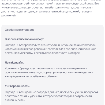
зарекомендовал себя как символ яркой и оригинальной детской моды. Его
уникальные коллекции сочетают в себе практичность, креативность и
доступность, делая одежду привлекательной как для детей, так и для
родителей.
Особенности товаров
Высокое качество и комфорт.
Одежда DPAM производится из натуральных тканей, таких как хлопок,
которые нежны к коже ребенка и подходят для ежедневной носки. Она
сохраняет мягкость и яркость даже после частых стирок.
Яркий дизайн.
Коллекции бренда всегда отличаются интересными цветами и
оригинальными принтами, которые привлекают внимание и делают
каждый день вашего ребенка особенным.
Универсальность.
Одежда DPAM идеально подходит для игр, прогулок и учебы, предлагая
сочетание стиля и удобства, которое удовлетворяет потребности
активных детей.