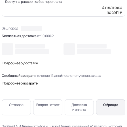
Доступна рассрочка без переплаты
4 платежа
по 291 ₽
Ваш город:
Бесплатная доставка
от 10 000 ₽
Подробнее о доставке
Свободный возврат
в течение 14 дней после получения заказа
Подробнее о возврате
О товаре
Вопрос - ответ
Доставка
О бренде
и оплата
Du Pareil Au Même — это французский бренд, созданный в 1986 году, который