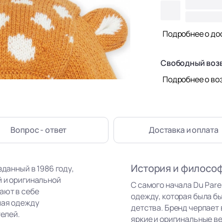
Подробнее о до
Свободный воз
Подробнее о во
Вопрос - ответ
Доставка
и оплата
История и филосо
зданный в 1986 году,
й и оригинальной
С самого начала Du Par
ают в себе
одежду, которая была бы
лая одежду
детства. Бренд черпает
телей.
яркие и оригинальные в