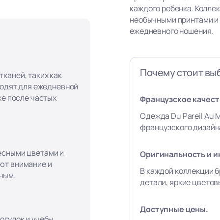
каждого ребенка. Колле
необычными принтами и
ежедневного ношения.
Почему стоит вы
каней, таких как
ходят для ежедневной
же после частых
Французское качеств
Одежда Du Pareil Au 
французского дизайна
есными цветами и
Оригинальность и и
ют внимание и
В каждой коллекции б
ным.
детали, яркие цвето
Доступные цены.
огулок и учебы,