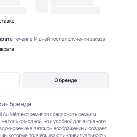
ставке
врат
в течение 14 дней после получения заказа
зврате
О бренде
фия бренда
eil Au Même стремился предложить семьям
 не только модной, но и удобной для активного
 вдохновение в детском воображении и создает
ещи, которые подчеркивают индивидуальность