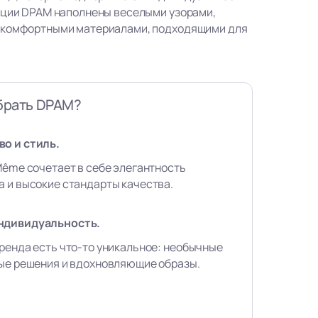
кции DPAM наполнены веселыми узорами,
 комфортными материалами, подходящими для
брать DPAM?
о и стиль.
Même сочетает в себе элегантность
 и высокие стандарты качества.
ндивидуальность.
ренда есть что-то уникальное: необычные
вые решения и вдохновляющие образы.