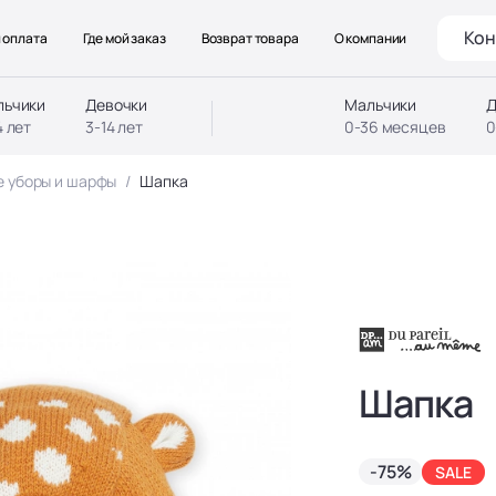
Кон
 оплата
Где мой заказ
Возврат товара
О компании
льчики
Девочки
Мальчики
Д
4 лет
3-14 лет
0-36 месяцев
0
е уборы и шарфы
Шапка
Шапка
-75%
SALE