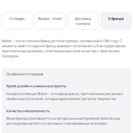
О товаре
Вопрос - ответ
Доставка
О бренде
и оплата
Boboli — это испанский бренд детской одежды, основанный в 1984 году. С
момента своего создания бренд завоевал популярность благодаря ярким,
оригинальным дизайнам, сочетающим высокое качество с творческим
подходом.
Особенности товаров
Яркий дизайн и уникальные принты.
Каждая коллекция Boboli — это взрыв красок, оригинальных рисунков и
необычных сочетаний, которые вдохновляют детей на творчество.
Качество и безопасность.
Вещи бренда производятся из натуральных материалов, безопасных
для здоровья детей и устойчивых к повседневным нагрузкам.