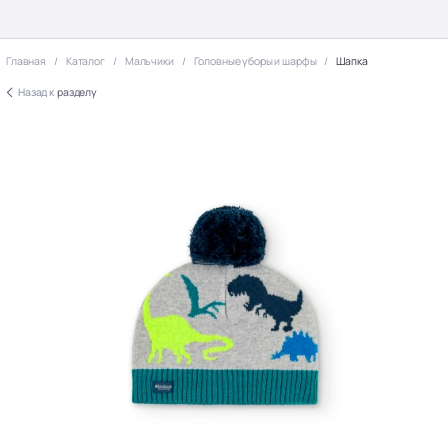
Главная
Каталог
Мальчики
Головные уборы и шарфы
Шапка
Назад к
разделу