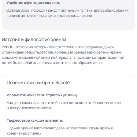
Удобство и функциональность.
Одежда Boboli подходит как для активных игр, так и для особых событий,
предлагая практичность и стиль в одном флаконе.
История и философия бренда
Boboli — это бренд, который всегда стремился к созданию одежды,
отражающей радость детства. Коллекции бренда вдохновлены яркими
красками и жизненной энергией, предлагая одежду, которая позволяет
детям быть собой и наслаждаться активным образом жизни.
Почему стоит выбрать Boboli?
Испанское качество и страсть к дизайну.
Каждая вещь создается с любовью к деталям, что обеспечивает ее
высокую износостойкость.
Творчество в каждом элементе.
Одежда бренда вдохновляет детей и родителей своим ярким и
креативным стилем.