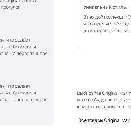
и Original Marines
Уникальный стиль.
 прогулок,
В каждой коллекции Or
что выделяет её сред
до интересных элеме
м, что делает
т, чтобы их дети
тно, не переплачивая
м, что делает
т, чтобы их дети
Выбирайте Original Mari
тно, не переплачивая
что они будут не только
комфортно в любой ситу
Все товары Original Mar