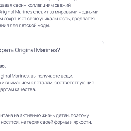
идавая своим коллекциям свежий
Original Marines следит за мировыми модными
ом сохраняет свою уникальность, предлагая
ения для детской моды.
рать Original Marines?
во.
ginal Marines, вы получаете вещи,
 и вниманием к деталям, соответствующие
артам качества.
итана на активную жизнь детей, поэтому
 носится, не теряя своей формы и яркости.