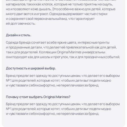
материалов, таких как хлопок, которые не только приятны на ощупь,
но и позволяют коже дышать. Это особенно важно для детей, которые
много двигаются и играют. Одежда выдерживает частые стирки
и сохраняет свой первоначальный вид, что гарантирует
её долговечность.
Дизайн и стиль.
Одежда бренда сочетает в себе яркие цвета, интересные принты
и продуманные детали, что делает её привлекательной как для детей,
так и для родителей. Коллекции Original Marines универсальны:
они подходят как для школы и прогулок, так и для праздничных событий.
Доступность и широкий выбор.
Бренд предлагает одежду по доступным ценам, что делает его выбором
№ 1 для родителей, которые хотят, чтобы их дети выглядели модно
и чувствовали себя комфортно, не переплачивая за бренд.
Почему стоит выбрать Original Marines?
Бренд предлагает одежду по доступным ценам, что делает его выбором
№ 1 для родителей, которые хотят, чтобы их дети выглядели модно
и чувствовали себя комфортно, не переплачивая за бренд.