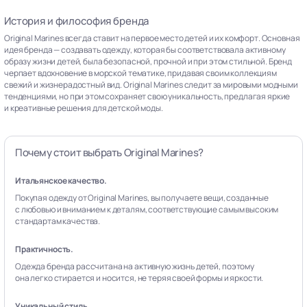
История и философия бренда
Original Marines всегда ставит на первое место детей и их комфорт. Основная
идея бренда — создавать одежду, которая бы соответствовала активному
образу жизни детей, была безопасной, прочной и при этом стильной. Бренд
черпает вдохновение в морской тематике, придавая своим коллекциям
свежий и жизнерадостный вид. Original Marines следит за мировыми модными
тенденциями, но при этом сохраняет свою уникальность, предлагая яркие
и креативные решения для детской моды.
Почему стоит выбрать Original Marines?
Итальянское качество.
Покупая одежду от Original Marines, вы получаете вещи, созданные
с любовью и вниманием к деталям, соответствующие самым высоким
стандартам качества.
Практичность.
Одежда бренда рассчитана на активную жизнь детей, поэтому
она легко стирается и носится, не теряя своей формы и яркости.
Уникальный стиль.