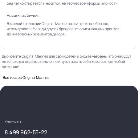
она легко стирается и носится, не теряя своей формы и яркости.
Уникальный стиль.
В каждой коллекции Original Marines есть что‑то особенное,
что выделяет её среди других брендов: от оригинальных принтов
до интересных элементов декора.
Выбирайте Original Marines для своих детей и будьте уверены, что они будут
не только выглядеть стильно, но и чувствовать себя комфортно в любой
ситуации!
Все товары Original Marines
Контакты:
8 499 962-55-22