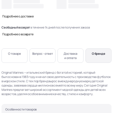
Подробнее о доставке
Свободный возврат
в течение 14 дней после получения заказа
Подробнее о возврате
О товаре
Вопрос - ответ
Доставка
О бренде
и оплата
Original Marines — итальянский бренд с богатой историей, который
был основан в 1983 году и начал свою деятельность с производства футболок
в морском стиле. С тех пор бренд вырос в международную марку детской
одежды, завоевав сердца миллионов семей по всему миру. Сегодня Original
Marines предлагает широкий ассортимент модной одежды для детей всех
возрастов, уделяя особое внимание качеству, стилю и комфорту.
Особенности товаров