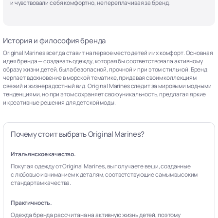
и чувствовали себя комфортно, не переплачивая за бренд.
История и философия бренда
Original Marines всегда ставит на первое место детей и их комфорт. Основная
идея бренда — создавать одежду, которая бы соответствовала активному
образу жизни детей, была безопасной, прочной и при этом стильной. Бренд
черпает вдохновение в морской тематике, придавая своим коллекциям
свежий и жизнерадостный вид. Original Marines следит за мировыми модными
тенденциями, но при этом сохраняет свою уникальность, предлагая яркие
и креативные решения для детской моды.
Почему стоит выбрать Original Marines?
Итальянское качество.
Покупая одежду от Original Marines, вы получаете вещи, созданные
с любовью и вниманием к деталям, соответствующие самым высоким
стандартам качества.
Практичность.
Одежда бренда рассчитана на активную жизнь детей, поэтому