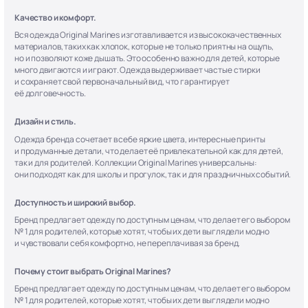
Качество и комфорт.
Вся одежда Original Marines изготавливается из высококачественных
материалов, таких как хлопок, которые не только приятны на ощупь,
но и позволяют коже дышать. Это особенно важно для детей, которые
много двигаются и играют. Одежда выдерживает частые стирки
и сохраняет свой первоначальный вид, что гарантирует
её долговечность.
Дизайн и стиль.
Одежда бренда сочетает в себе яркие цвета, интересные принты
и продуманные детали, что делает её привлекательной как для детей,
так и для родителей. Коллекции Original Marines универсальны:
они подходят как для школы и прогулок, так и для праздничных событий.
Доступность и широкий выбор.
Бренд предлагает одежду по доступным ценам, что делает его выбором
№ 1 для родителей, которые хотят, чтобы их дети выглядели модно
и чувствовали себя комфортно, не переплачивая за бренд.
Почему стоит выбрать Original Marines?
Бренд предлагает одежду по доступным ценам, что делает его выбором
№ 1 для родителей, которые хотят, чтобы их дети выглядели модно