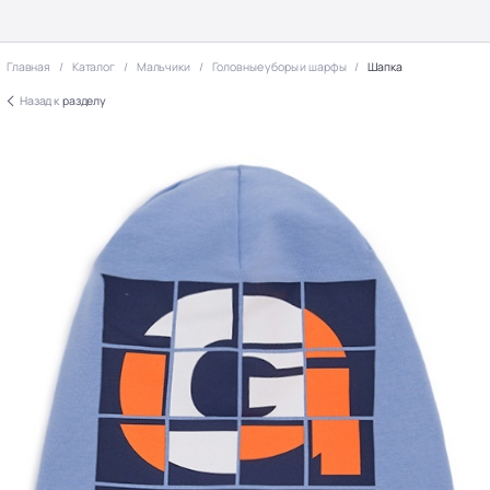
Главная
Каталог
Мальчики
Головные уборы и шарфы
Шапка
Назад к
разделу