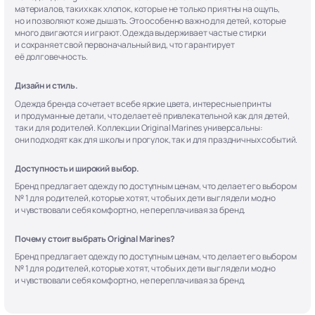
материалов, таких как хлопок, которые не только приятны на ощупь,
но и позволяют коже дышать. Это особенно важно для детей, которые
много двигаются и играют. Одежда выдерживает частые стирки
и сохраняет свой первоначальный вид, что гарантирует
её долговечность.
Дизайн и стиль.
Одежда бренда сочетает в себе яркие цвета, интересные принты
и продуманные детали, что делает её привлекательной как для детей,
так и для родителей. Коллекции Original Marines универсальны:
они подходят как для школы и прогулок, так и для праздничных событий.
Доступность и широкий выбор.
Бренд предлагает одежду по доступным ценам, что делает его выбором
№ 1 для родителей, которые хотят, чтобы их дети выглядели модно
и чувствовали себя комфортно, не переплачивая за бренд.
Почему стоит выбрать Original Marines?
Бренд предлагает одежду по доступным ценам, что делает его выбором
№ 1 для родителей, которые хотят, чтобы их дети выглядели модно
и чувствовали себя комфортно, не переплачивая за бренд.