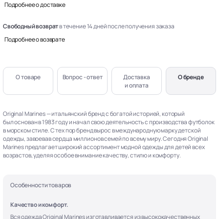
Подробнее о доставке
Свободный возврат
в течение 14 дней после получения заказа
Подробнее о возврате
О товаре
Вопрос - ответ
Доставка
О бренде
и оплата
Original Marines — итальянский бренд с богатой историей, который
был основан в 1983 году и начал свою деятельность с производства футболок
в морском стиле. С тех пор бренд вырос в международную марку детской
одежды, завоевав сердца миллионов семей по всему миру. Сегодня Original
Marines предлагает широкий ассортимент модной одежды для детей всех
возрастов, уделяя особое внимание качеству, стилю и комфорту.
Особенности товаров
Качество и комфорт.
Вся одежда Original Marines изготавливается из высококачественных