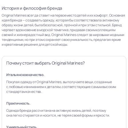
История и философия бренда
Original Marines всегда ставит на первое место детей и их комфорт. Основная
идея бренда — создавать одежду, которая бы соответствовала активному
образу жизни детей, была безопасной, прочной и при этом стильной. Бренд
черпает вдохновение в морской тематике, придавая своим коллекциям
свежий и жизнерадостный вид. Original Marines следит за мировыми модными
тенденциями, но при этом сохраняет свою уникальность, предлагая яркие
и креативные решения для детской моды.
Почему стоит выбрать Original Marines?
Итальянское качество.
Покупая одежду от Original Marines, вы получаете вещи, созданные
с любовью и вниманием к деталям, соответствующие самым высоким
стандартам качества.
Практичность.
Одежда бренда рассчитана на активную жизнь детей, поэтому
она легко стирается и носится, не теряя своей формы и яркости.
Уникальный стиль.