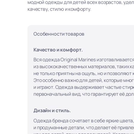
модной одежды для детей всех возрастов, уде
качеству, стилю и комфорту.
Особенности товаров
Качество и комфорт.
Вся одежда Original Marines изготавливаетс
из высококачественных материалов, таких ка
не только приятны на ощупь, но и позволяют
Это особенно важно для детей, которые мно
и играют. Одежда выдерживает частые стирк
первоначальный вид, что гарантирует её до
Дизайн и стиль.
Одежда бренда сочетает в себе яркие цвета
и продуманные детали, что делает её привл