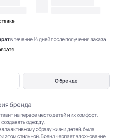
ставке
врат
в течение 14 дней после получения заказа
зврате
О бренде
фия бренда
ставит на первое место детей и их комфорт.
 создавать одежду,
вала активному образу жизни детей, была
ри этом стильной. Бренд черпает вдохновение