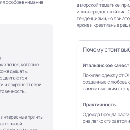
ляя особое внимание
в морской тематике, пр
и жизнерадостный вид. 
тенденциями, но при эт
яркие и креативные реш
Почему стоит выб
я
к хлопок, которые
Итальянское качест
 коже дышать.
Покупая одежду от Ori
го двигаются
созданные с любовью
и и сохраняет свой
самым высоким станд
лговечность.
Практичность.
Одежда бренда рассч
, интересные принты
она легко стирается и
екательной