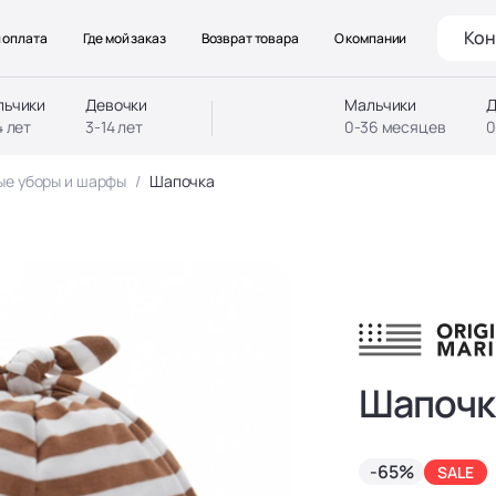
Кон
 оплата
Где мой заказ
Возврат товара
О компании
льчики
Девочки
Мальчики
Д
4 лет
3-14 лет
0-36 месяцев
0
ые уборы и шарфы
Шапочка
Шапочк
-65%
SALE