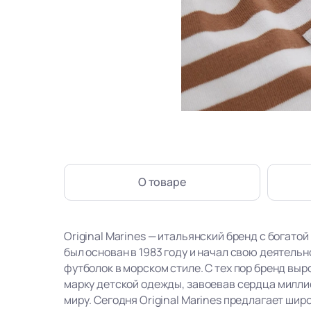
О товаре
Original Marines — итальянский бренд с богатой
был основан в 1983 году и начал свою деятель
футболок в морском стиле. С тех пор бренд вы
марку детской одежды, завоевав сердца милли
миру. Сегодня Original Marines предлагает ши