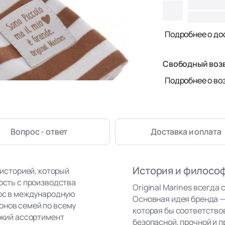
Подробнее о до
Свободный воз
Подробнее о во
Вопрос - ответ
Доставка
и оплата
История и филосо
 историей, который
ность с производства
Original Marines всегда 
рос в международную
Основная идея бренда —
онов семей по всему
которая бы соответство
рокий ассортимент
безопасной, прочной и п