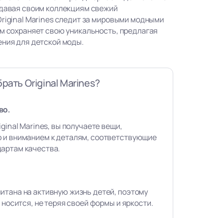
идавая своим коллекциям свежий
Original Marines следит за мировыми модными
ом сохраняет свою уникальность, предлагая
ения для детской моды.
рать Original Marines?
во.
ginal Marines, вы получаете вещи,
 и вниманием к деталям, соответствующие
артам качества.
итана на активную жизнь детей, поэтому
 носится, не теряя своей формы и яркости.