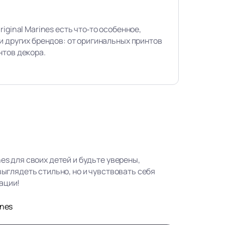
iginal Marines есть что‑то особенное,
и других брендов: от оригинальных принтов
нтов декора.
nes для своих детей и будьте уверены,
 выглядеть стильно, но и чувствовать себя
ации!
ines