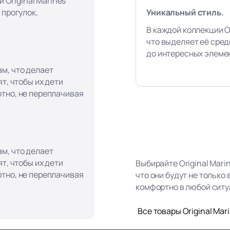
и Original Marines
Уникальный стиль.
 прогулок,
В каждой коллекции Or
что выделяет её сред
до интересных элеме
м, что делает
т, чтобы их дети
тно, не переплачивая
м, что делает
т, чтобы их дети
Выбирайте Original Mari
тно, не переплачивая
что они будут не только
комфортно в любой ситу
Все товары Original Mar