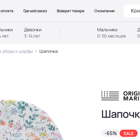
Кон
 оплата
Где мой заказ
Возврат товара
О компании
льчики
Девочки
Мальчики
Д
4 лет
3-14 лет
0-36 месяцев
0
е уборы и шарфы
Шапочка
Шапочк
-65%
SALE