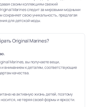
идавая своим коллекциям свежий
Original Marines следит за мировыми модными
ом сохраняет свою уникальность, предлагая
ения для детской моды.
рать Original Marines?
во.
ginal Marines, вы получаете вещи,
 и вниманием к деталям, соответствующие
артам качества.
итана на активную жизнь детей, поэтому
 носится, не теряя своей формы и яркости.