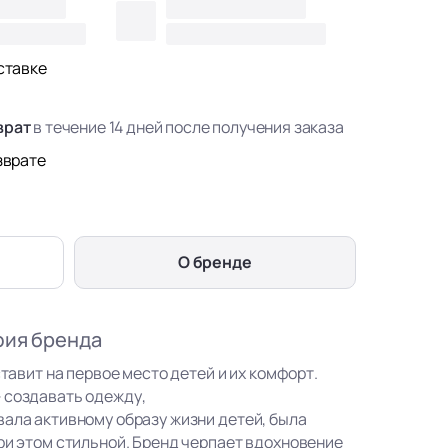
ставке
врат
в течение 14 дней после получения заказа
зврате
О бренде
фия бренда
ставит на первое место детей и их комфорт.
 создавать одежду,
вала активному образу жизни детей, была
ри этом стильной. Бренд черпает вдохновение