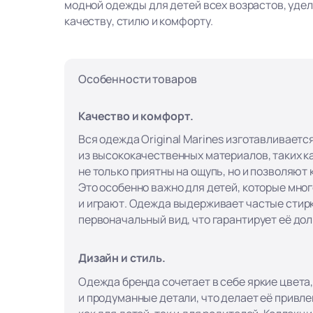
модной одежды для детей всех возрастов, уде
качеству, стилю и комфорту.
Особенности товаров
Качество и комфорт.
Вся одежда Original Marines изготавливаетс
из высококачественных материалов, таких ка
не только приятны на ощупь, но и позволяют
Это особенно важно для детей, которые мно
и играют. Одежда выдерживает частые стирк
первоначальный вид, что гарантирует её до
Дизайн и стиль.
Одежда бренда сочетает в себе яркие цвета
и продуманные детали, что делает её привл