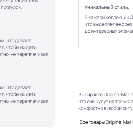
и Original Marines
Уникальный стиль.
 прогулок,
В каждой коллекции Or
что выделяет её сред
до интересных элеме
м, что делает
т, чтобы их дети
тно, не переплачивая
м, что делает
т, чтобы их дети
Выбирайте Original Mari
тно, не переплачивая
что они будут не только
комфортно в любой ситу
Все товары Original Mar