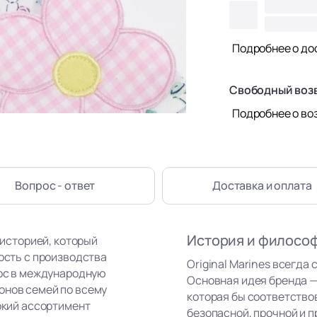
Подробнее о до
Свободный воз
Подробнее о во
Вопрос - ответ
Доставка
и оплата
История и филосо
 историей, который
ность с производства
Original Marines всегда 
рос в международную
Основная идея бренда —
онов семей по всему
которая бы соответство
рокий ассортимент
безопасной, прочной и п