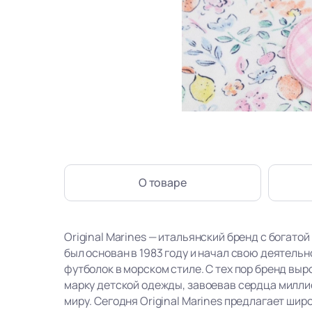
О товаре
Original Marines — итальянский бренд с богатой
был основан в 1983 году и начал свою деятель
футболок в морском стиле. С тех пор бренд вы
марку детской одежды, завоевав сердца милли
миру. Сегодня Original Marines предлагает ши