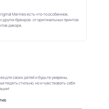
iginal Marines есть что‑то особенное,
и других брендов: от оригинальных принтов
нтов декора.
nes для своих детей и будьте уверены,
 выглядеть стильно, но и чувствовать себя
ации!
ines