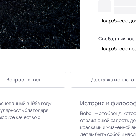
Подробнее о до
Свободный воз
Подробнее о во
Вопрос - ответ
Доставка
и оплата
История и филосо
основанный в 1984 году.
пулярность благодаря
Boboli — это бренд, кот
ысокое качество с
отражающей радость де
красками и жизненной э
детям быть собой и нас