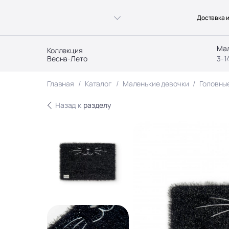
Доставка и
Ма
Коллекция
Весна-Лето
3-1
Главная
Каталог
Маленькие девочки
Головны
Назад к
разделу