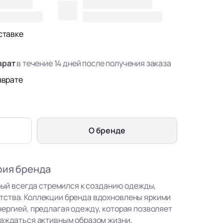
ставке
врат
в течение 14 дней после получения заказа
зврате
О бренде
фия бренда
орый всегда стремился к созданию одежды,
тства. Коллекции бренда вдохновлены яркими
нергией, предлагая одежду, которая позволяет
лаждаться активным образом жизни.