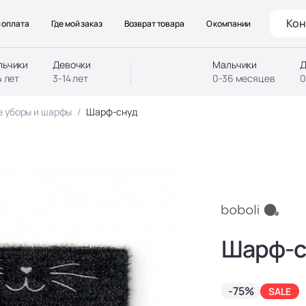
Кон
 оплата
Где мой заказ
Возврат товара
О компании
льчики
Девочки
Мальчики
Д
4 лет
3-14 лет
0-36 месяцев
0
е уборы и шарфы
Шарф-снуд
Шарф-с
-75%
SALE