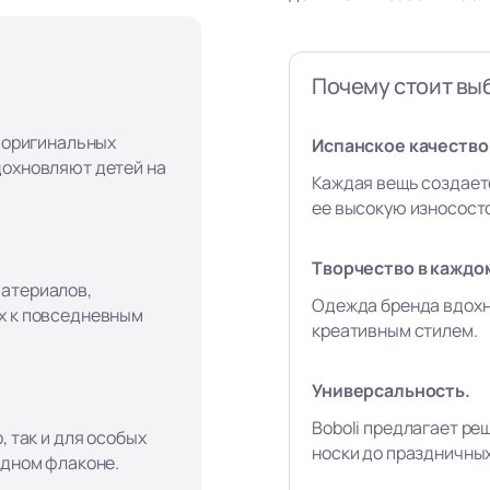
Почему стоит выб
, оригинальных
Испанское качество 
дохновляют детей на
Каждая вещь создает
ее высокую износост
Творчество в каждо
материалов,
Одежда бренда вдохн
х к повседневным
креативным стилем.
Универсальность.
Boboli предлагает ре
, так и для особых
носки до праздничны
одном флаконе.