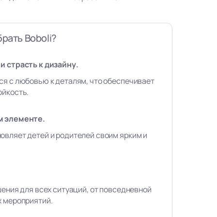
рать Boboli?
и страсть к дизайну.
ся с любовью к деталям, что обеспечивает
ойкость.
м элементе.
овляет детей и родителей своим ярким и
шения для всех ситуаций, от повседневной
х мероприятий.