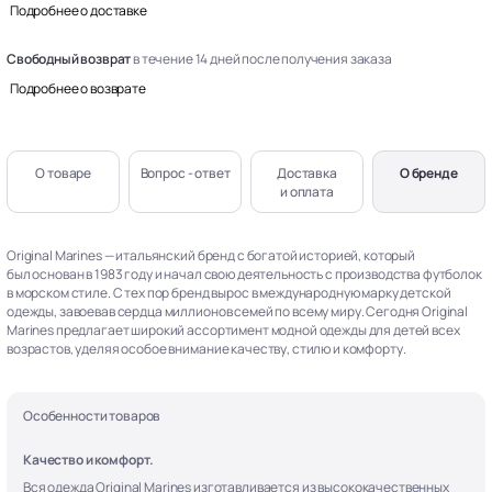
Подробнее о доставке
Свободный возврат
в течение 14 дней после получения заказа
Подробнее о возврате
О товаре
Вопрос - ответ
Доставка
О бренде
и оплата
Original Marines — итальянский бренд с богатой историей, который
был основан в 1983 году и начал свою деятельность с производства футболок
в морском стиле. С тех пор бренд вырос в международную марку детской
одежды, завоевав сердца миллионов семей по всему миру. Сегодня Original
Marines предлагает широкий ассортимент модной одежды для детей всех
возрастов, уделяя особое внимание качеству, стилю и комфорту.
Особенности товаров
Качество и комфорт.
Вся одежда Original Marines изготавливается из высококачественных