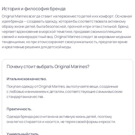
История и философия бренда
Original Marines всегда ставит на первое место детей и их комфорт. Основная
идея бренда — создавать одежду, которая бы соответствовала активному
образу жизни детей, была безопасной, прочной и при этом стильной. Бренд
черпает вдохновение в морской тематике, придавая своим коллекциям
свежий и жизнерадостный вид. Original Marines следит за мировыми модными
тенденциями, но при этом сохраняет свою уникальность, предлагая яркие
и креативные решения для детской моды.
Почему стоит выбрать Original Marines?
Итальянское качество.
Покупая одежду от Original Marines, вы получаете вещи, созданные
с любовью и вниманием к деталям, соответствующие самым высоким
стандартам качества.
Практичность.
Одежда бренда рассчитана на активную жизнь детей, поэтому
она легко стирается и носится, не теряя своей формы и яркости.
Уникальный стиль.