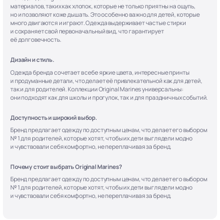
материалов, таких как хлопок, которые не только приятны на ощупь,
но и позволяют коже дышать. Это особенно важно для детей, которые
много двигаются и играют. Одежда выдерживает частые стирки
и сохраняет свой первоначальный вид, что гарантирует
её долговечность.
Дизайн и стиль.
Одежда бренда сочетает в себе яркие цвета, интересные принты
и продуманные детали, что делает её привлекательной как для детей,
так и для родителей. Коллекции Original Marines универсальны:
они подходят как для школы и прогулок, так и для праздничных событий.
Доступность и широкий выбор.
Бренд предлагает одежду по доступным ценам, что делает его выбором
№ 1 для родителей, которые хотят, чтобы их дети выглядели модно
и чувствовали себя комфортно, не переплачивая за бренд.
Почему стоит выбрать Original Marines?
Бренд предлагает одежду по доступным ценам, что делает его выбором
№ 1 для родителей, которые хотят, чтобы их дети выглядели модно
и чувствовали себя комфортно, не переплачивая за бренд.