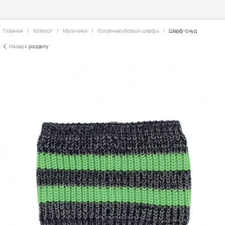
Главная
Каталог
Мальчики
Головные уборы и шарфы
Шарф-снуд
Назад к
разделу