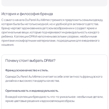
История и философия бренда
С самого начала Du Pareil Au Même стремился предложить семьям одежду,
которая была бы не только модной, но и удобной для активного детства.
Бренд черпает вдохновение в детском воображении и создает яркие и
оригинальные вещи, которые подчеркивают индивидуальность каждого
ребенка. Коллекции DPAM наполнены веселыми узорами, необычными
принтами и комфортными материалами, подходящими для ежедневного
ношения.
Почему стоит выбрать DPAM?
Французское качество и стиль.
Одежда Du Pareil Au Même сочетает в себе элегантность французского
дизайна и высокие стандарты качества.
Оригинальность и индивидуальность.
В каждой коллекции бренда есть что-то уникальное: необычные детали,
яркие цветовые решения и вдохновляющие образы.