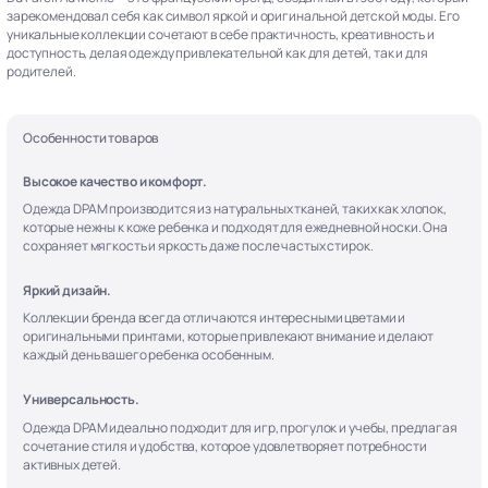
зарекомендовал себя как символ яркой и оригинальной детской моды. Его
уникальные коллекции сочетают в себе практичность, креативность и
доступность, делая одежду привлекательной как для детей, так и для
родителей.
Особенности товаров
Высокое качество и комфорт.
Одежда DPAM производится из натуральных тканей, таких как хлопок,
которые нежны к коже ребенка и подходят для ежедневной носки. Она
сохраняет мягкость и яркость даже после частых стирок.
Яркий дизайн.
Коллекции бренда всегда отличаются интересными цветами и
оригинальными принтами, которые привлекают внимание и делают
каждый день вашего ребенка особенным.
Универсальность.
Одежда DPAM идеально подходит для игр, прогулок и учебы, предлагая
сочетание стиля и удобства, которое удовлетворяет потребности
активных детей.