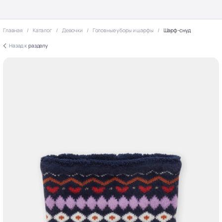
Главная
Каталог
Девочки
Головные уборы и шарфы
Шарф-снуд
Назад к
разделу