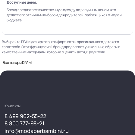
Доступные цены.
Бренд предлагает качественную одежду по разумным ценам, что
делает его отличным выбором для родителей, заботящихся о моде и
бюджете.
Выбирайте DPAM для яркого, комфортного и оригинального детского
гардероба. Этот французский бренд предлагает уникальные образы и
качественные материалы, которые оценят и дети, и родители.
Все товары DPAM
Контакты:
8 499 962-55-22
8 800 777-98-21
info@modaperbambini.ru