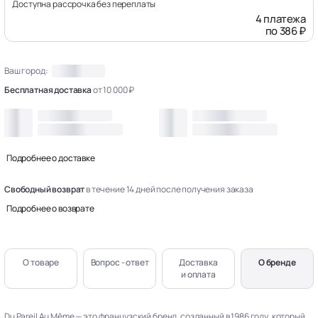
Доступна рассрочка без переплаты
4 платежа
по 386 ₽
Ваш город:
Бесплатная доставка
от 10 000 ₽
Подробнее о доставке
Свободный возврат
в течение 14 дней после получения заказа
Подробнее о возврате
О товаре
Вопрос - ответ
Доставка
О бренде
и оплата
Du Pareil Au Même — это французский бренд, созданный в 1986 году, который