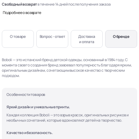
Свободный возврат
в течение 14 дней после получения заказа
Подробнее о возврате
О товаре
Вопрос - ответ
Доставка
О бренде
и оплата
Boboli — это испанский бренд детской одежды, основанный в 1984 году. С
момента своего создания бренд завоевал популярность благодаря ярким,
оригинальным дизайнам, сочетающим высокое качество с творческим
подходом.
Особенности товаров
Яркий дизайн и уникальные принты.
Каждая коллекция Boboli — это взрыв красок, оригинальных рисунков и
необычных сочетаний, которые вдохновляют детей на творчество.
Качество и безопасность.