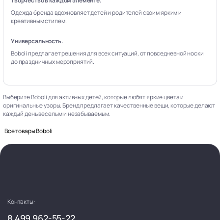
Творчество в каждом элементе.
Одежда бренда вдохновляет детей и родителей своим ярким и
креативным стилем.
Универсальность.
Boboli предлагает решения для всех ситуаций, от повседневной носки
до праздничных мероприятий.
Выберите Boboli для активных детей, которые любят яркие цвета и
оригинальные узоры. Бренд предлагает качественные вещи, которые делают
каждый день веселым и незабываемым.
Все товары Boboli
Контакты:
8 499 962-55-22