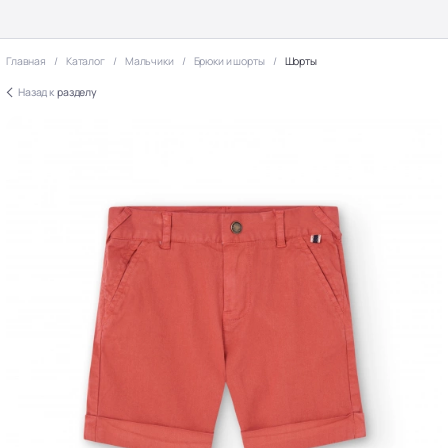
Главная
Каталог
Мальчики
Брюки и шорты
Шорты
Назад к
разделу