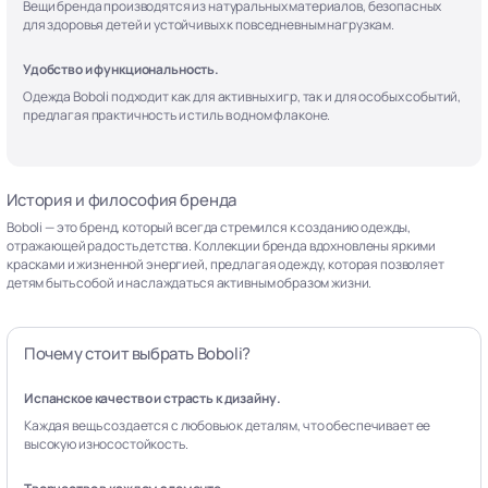
Вещи бренда производятся из натуральных материалов, безопасных
для здоровья детей и устойчивых к повседневным нагрузкам.
Удобство и функциональность.
Одежда Boboli подходит как для активных игр, так и для особых событий,
предлагая практичность и стиль в одном флаконе.
История и философия бренда
Boboli — это бренд, который всегда стремился к созданию одежды,
отражающей радость детства. Коллекции бренда вдохновлены яркими
красками и жизненной энергией, предлагая одежду, которая позволяет
детям быть собой и наслаждаться активным образом жизни.
Почему стоит выбрать Boboli?
Испанское качество и страсть к дизайну.
Каждая вещь создается с любовью к деталям, что обеспечивает ее
высокую износостойкость.